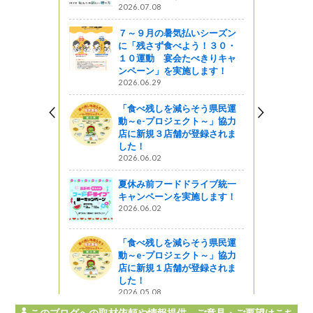
2026.07.08
７～９月の暑気払いシーズン
に「残さず食べよう！３０・
１０運動 宴会たべきりキャ
ンペーン」を実施します！
2026.06.29
「食べ残しを減らそう県民運
動～e-プロジェクト～」協力
店に新規３店舗が登録されま
した！
2026.06.02
夏休み前フードドライブ統一
キャンペーンを実施します！
2026.06.02
「食べ残しを減らそう県民運
動～e-プロジェクト～」協力
店に新規１店舗が登録されま
した！
2026.05.08
このブログへの取材依頼や情報提供、ご意見・ご要望はこち