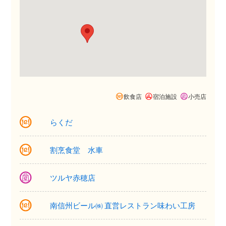
飲食店
宿泊施設
小売店
らくだ
割烹食堂 水車
ツルヤ赤穂店
南信州ビール㈱ 直営レストラン味わい工房