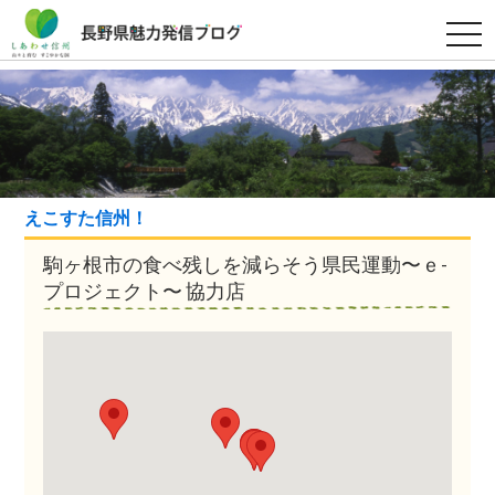
t
o
g
g
l
e
n
a
v
i
g
a
えこすた信州！
t
i
駒ヶ根市の⾷べ残しを減らそう県⺠運動〜ｅ-
o
n
プロジェクト〜 協力店