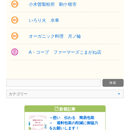
小木曽製粉所 駒ケ根市
いろり火 水車
オーガニック料理 月ノ輪
A・コープ ファーマーズこまがね店
新着記事
すめ記事
～想い 伝わる 簡易包装
～ 過剰包装の削減に御協力
をお願いします！