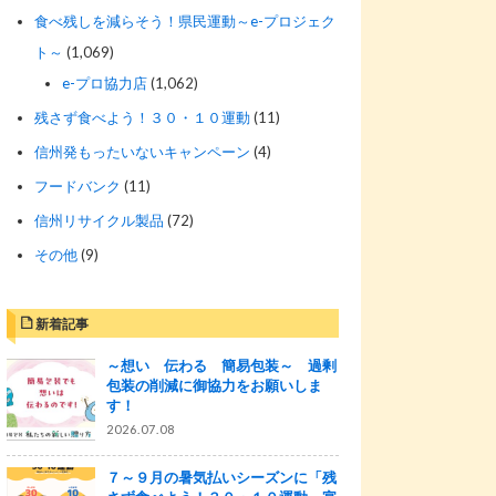
食べ残しを減らそう！県民運動～e-プロジェク
ト～
(1,069)
e-プロ協力店
(1,062)
残さず食べよう！３０・１０運動
(11)
信州発もったいないキャンペーン
(4)
フードバンク
(11)
信州リサイクル製品
(72)
その他
(9)
新着記事
～想い 伝わる 簡易包装～ 過剰
包装の削減に御協力をお願いしま
す！
2026.07.08
７～９月の暑気払いシーズンに「残