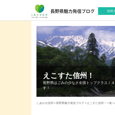
信州
えこすた信州！
長野県はごみの少なさ全国トップクラス！４
す！
しあわせ信州
>
長野県魅力発信ブログ
>
えこすた信州！
>
⾷べ