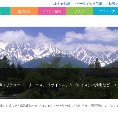
しあわせ信州
データで知る信州
動画で
人
観光情報
イベント情報
グルメ
アウトドア
R（リデュース、リユース、 リサイクル、リプレイス）の推進など、
残しを減らそう県⺠運動〜ｅ-プロジェクト〜
>
食べ残しを減らそう！県民運動～e-プロジ