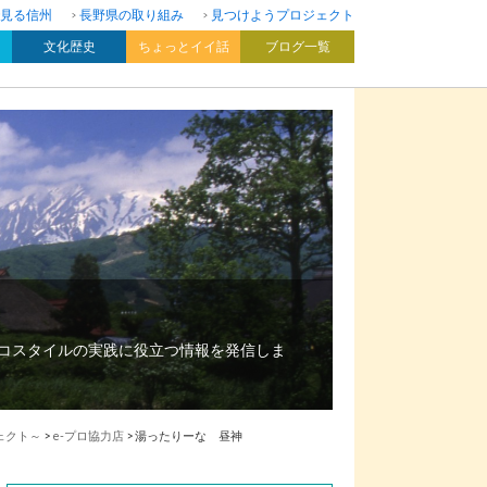
見る信州
長野県の取り組み
見つけようプロジェクト
文化歴史
ちょっとイイ話
ブログ一覧
エコスタイルの実践に役立つ情報を発信しま
ェクト～
>
e-プロ協力店
>
湯ったりーな 昼神