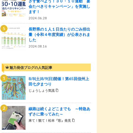
さず食べよう！３０・１０運動 宴
会たべきりキャンペーン」を実施し
ます！
2024.06.28
長野県の１人１日当たりのごみ排出
量（令和４年度実績）が公表されま
した
2024.08.16
魅力発信ブログの人気記事
8/8(土)8/9(日)開催！第65回信州上
田七夕まつり
じょうしょう気流
線路は続くよどこまでも ～特急あ
ずさに乗ってみた～
来て！観て！松本『彩』発見