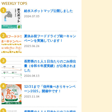
WEEKLY TOP5
給水スポットマップ公開しました
2024.07.05
夏休み前フードドライブ統一キャン
ペーンを実施しています！
2025.06.26
長野県の１人１日当たりのごみ排出
量（令和６年度実績）が公表されま
した
2026.04.15
12/31まで「信州食べきりキャンペ
ーン2025」開催中です！
2025.11.04
長野県の１人１日当たりのごみ排出