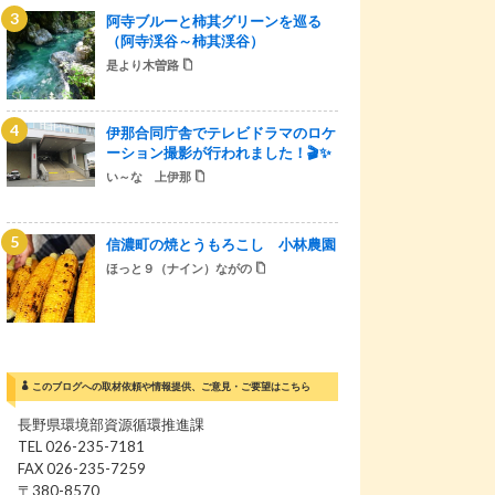
阿寺ブルーと柿其グリーンを巡る
（阿寺渓谷～柿其渓谷）
是より木曽路
伊那合同庁舎でテレビドラマのロケ
ーション撮影が行われました！🎬✨
い～な 上伊那
信濃町の焼とうもろこし 小林農園
ほっと９（ナイン）ながの
このブログへの取材依頼や情報提供、ご意見・ご要望はこちら
長野県環境部資源循環推進課
TEL 026-235-7181
FAX 026-235-7259
〒380-8570