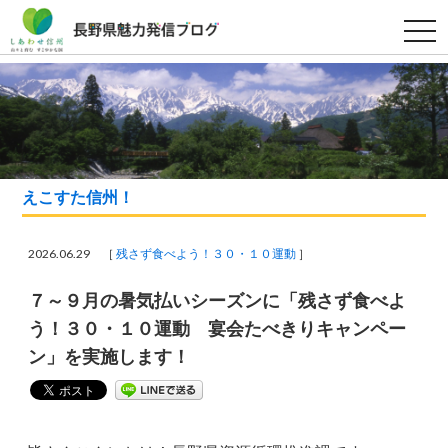
t
o
g
g
l
e
n
a
v
i
g
a
えこすた信州！
t
i
o
n
2026.06.29 ［
残さず食べよう！３０・１０運動
］
７～９月の暑気払いシーズンに「残さず食べよ
う！３０・１０運動 宴会たべきりキャンペー
ン」を実施します！