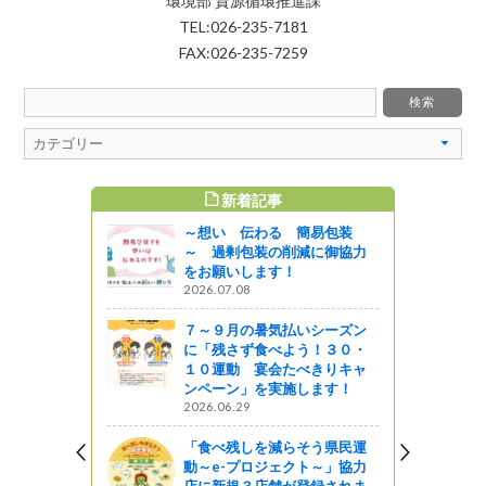
環境部 資源循環推進課
TEL:026-235-7181
FAX:026-235-7259
新着記事
すめ記事
～想い 伝わる 簡易包装
～ 過剰包装の削減に御協力
をお願いします！
2026.07.08
７～９月の暑気払いシーズン
に「残さず食べよう！３０・
１０運動 宴会たべきりキャ
ンペーン」を実施します！
2026.06.29
「食べ残しを減らそう県民運
動～e-プロジェクト～」協力
店に新規３店舗が登録されま