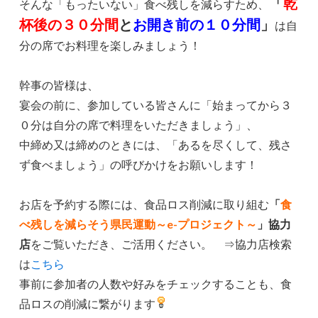
「
乾
そんな「もったいない」食べ残しを減らすため、
杯後の３０分間
と
お開き前の１０分間
」
は自
分の席でお料理を楽しみましょう！
幹事の皆様は、
宴会の前に、参加している皆さんに「始まってから３
０分は自分の席で料理をいただきましょう」、
中締め又は締めのときには、「あるを尽くして、残さ
ず食べましょう」の呼びかけをお願いします！
お店を予約する際には、食品ロス削減に取り組む
「
食
べ残しを減らそう県民運動～e-プロジェクト～
」協力
店
をご覧いただき、ご活用ください。 ⇒協力店検索
は
こちら
事前に参加者の人数や好みをチェックすることも、食
品ロスの削減に繋がります