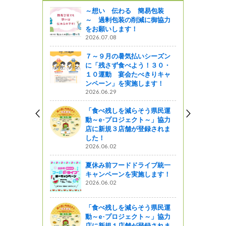
～想い 伝わる 簡易包装
～ 過剰包装の削減に御協力
をお願いします！
2026.07.08
７～９月の暑気払いシーズン
に「残さず食べよう！３０・
１０運動 宴会たべきりキャ
ンペーン」を実施します！
2026.06.29
「食べ残しを減らそう県民運
動～e-プロジェクト～」協力
店に新規３店舗が登録されま
した！
2026.06.02
夏休み前フードドライブ統一
キャンペーンを実施します！
2026.06.02
「食べ残しを減らそう県民運
動～e-プロジェクト～」協力
店に新規１店舗が登録されま