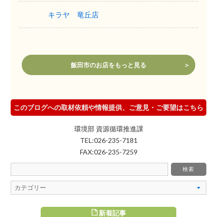
キラヤ 竜丘店
飯田市のお店をもっと見る
このブログへの取材依頼や情報提供、ご意見・ご要望はこちら
環境部 資源循環推進課
TEL:026-235-7181
FAX:026-235-7259
新着記事
すめ記事