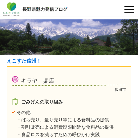
t
o
g
g
l
e
n
a
v
i
g
a
えこすた信州！
t
i
o
n
キラヤ 鼎店
飯田市
ごみげんの取り組み
その他
・ばら売り、量り売り等による食料品の提供
・割引販売による消費期限間近な食料品の提供
・食品ロスを減らすための呼びかけ実践