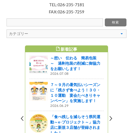
TEL:026-235-7181
FAX:026-235-7259
新着記事
すめ記事
～想い 伝わる 簡易包装
～ 過剰包装の削減に御協力
をお願いします！
2026.07.08
７～９月の暑気払いシーズン
に「残さず食べよう！３０・
１０運動 宴会たべきりキャ
ンペーン」を実施します！
2026.06.29
「食べ残しを減らそう県民運
動～e-プロジェクト～」協力
店に新規３店舗が登録されま
した！