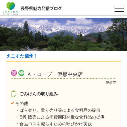
t
o
g
g
l
e
n
a
v
i
g
a
えこすた信州！
t
i
o
n
Ａ・コープ 伊那中央店
伊那市
ごみげんの取り組み
その他
・ばら売り、量り売り等による食料品の提供
・割引販売による消費期限間近な食料品の提供
・食品ロスを減らすための呼びかけ実践