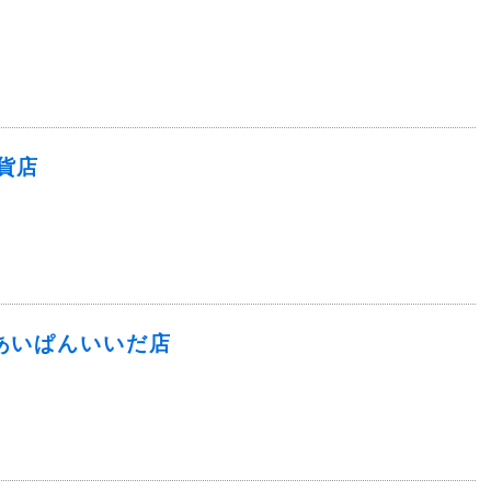
貨店
あいぱんいいだ店