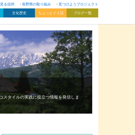
見る信州
長野県の取り組み
見つけようプロジェクト
文化歴史
ちょっとイイ話
ブログ一覧
エコスタイルの実践に役立つ情報を発信しま