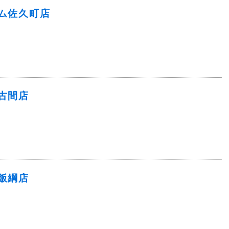
ム佐久町店
古間店
飯綱店