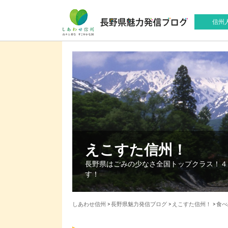
信州
えこすた信州！
長野県はごみの少なさ全国トップクラス！４
す！
しあわせ信州
>
長野県魅力発信ブログ
>
えこすた信州！
>
食べ