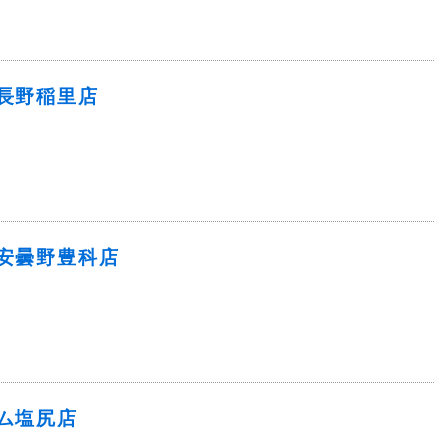
長野稲里店
安曇野豊科店
ム塩尻店