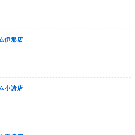
ム伊那店
ム小諸店