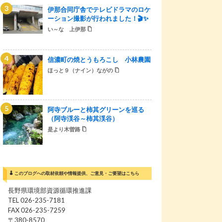
伊那合同庁舎でテレビドラマのロケ
ーション撮影が行われました！🎬✨
い～な 上伊那
信濃町の焼とうもろこし 小林農園
ほっと９（ナイン）ながの
阿寺ブルーと柿其グリーンを巡る
（阿寺渓谷～柿其渓谷）
是より木曽路
このブログへの取材依頼や情報提供、ご意見・ご要望はこちら
長野県環境部資源循環推進課
TEL 026-235-7181
FAX 026-235-7259
〒380-8570