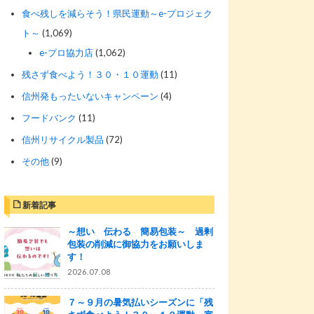
食べ残しを減らそう！県民運動～e-プロジェク
ト～
(1,069)
e-プロ協力店
(1,062)
残さず食べよう！３０・１０運動
(11)
信州発もったいないキャンペーン
(4)
フードバンク
(11)
信州リサイクル製品
(72)
その他
(9)
新着記事
～想い 伝わる 簡易包装～ 過剰
包装の削減に御協力をお願いしま
す！
2026.07.08
７～９月の暑気払いシーズンに「残