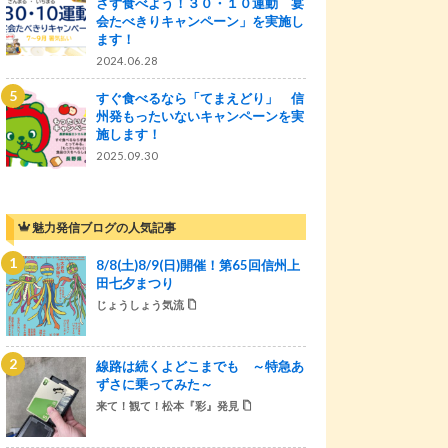
さず食べよう！３０・１０運動 宴
会たべきりキャンペーン」を実施し
ます！
2024.06.28
すぐ食べるなら「てまえどり」 信
州発もったいないキャンペーンを実
施します！
2025.09.30
魅力発信ブログの人気記事
8/8(土)8/9(日)開催！第65回信州上
田七夕まつり
じょうしょう気流
線路は続くよどこまでも ～特急あ
ずさに乗ってみた～
来て！観て！松本『彩』発見