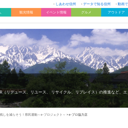
しあわせ信州
データで知る信州
動画で
人
観光情報
イベント情報
グルメ
アウトドア
R（リデュース、リユース、 リサイクル、リプレイス）の推進など、
残しを減らそう！県民運動～e-プロジェクト～
>
e-プロ協力店