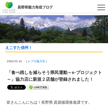
t
o
g
g
l
e
n
a
v
i
g
a
えこすた信州！
t
i
o
n
2026.01.16 ［
e-プロ協力店
］
「食べ残しを減らそう県民運動～e-プロジェクト
～」協力店に新規２店舗が登録されました！
皆さんこんにちは！長野県 資源循環推進課です。