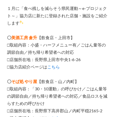
１月に「食べ残しを減らそう県民運動～e-プロジェク
ト～」協力店に新たに登録された店舗・施設をご紹介
します
〇
美酒工房 倉升
【飲食店・上田市】
□取組内容：小盛・ハーフメニュー有／ごはん量等の
調節自由／持ち帰り希望者への対応
□店舗所在地：長野県上田市中央1-6-26
□協力店紹介ページは
こちら
〇
そば処 やり屋
【飲食店・山ノ内町】
□取組内容：「30・10運動」の呼びかけ／ごはん量等
の調節自由／持ち帰り希望者への対応／食品ロスを減
らすための呼びかけ
□店舗所在地：長野県下高井郡山ノ内町平穏2165-2