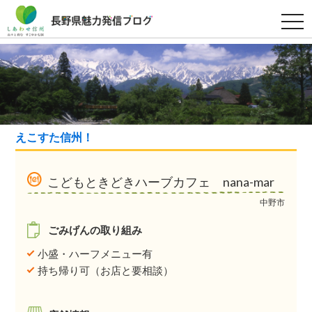
t
o
g
g
l
e
n
a
v
i
g
a
えこすた信州！
t
i
o
n
こどもときどきハーブカフェ nana-mar
中野市
ごみげんの取り組み
小盛・ハーフメニュー有
持ち帰り可（お店と要相談）