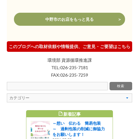
中野市のお店をもっと見る
このブログへの取材依頼や情報提供、ご意見・ご要望はこちら
環境部 資源循環推進課
TEL:026-235-7181
FAX:026-235-7259
新着記事
すめ記事
～想い 伝わる 簡易包装
～ 過剰包装の削減に御協力
をお願いします！