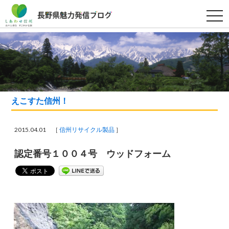
t
o
g
g
l
e
n
a
v
i
g
a
えこすた信州！
t
i
o
n
2015.04.01 ［
信州リサイクル製品
］
認定番号１００４号 ウッドフォーム