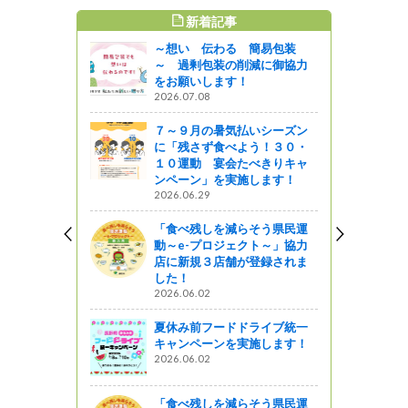
新着記事
すめ記事
～想い 伝わる 簡易包装
～ 過剰包装の削減に御協力
をお願いします！
2026.07.08
７～９月の暑気払いシーズン
に「残さず食べよう！３０・
１０運動 宴会たべきりキャ
ンペーン」を実施します！
2026.06.29
「食べ残しを減らそう県民運
動～e-プロジェクト～」協力
店に新規３店舗が登録されま
した！
2026.06.02
夏休み前フードドライブ統一
キャンペーンを実施します！
2026.06.02
「食べ残しを減らそう県民運