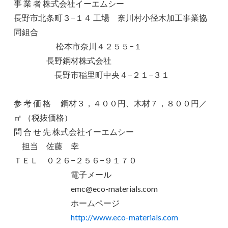
事 業 者 株式会社イーエムシー
長野市北条町３−１４ 工場 奈川村小径木加工事業協
同組合
松本市奈川４２５５−１
長野鋼材株式会社
長野市稲里町中央４−２１−３１
参 考 価 格 鋼材３，４００円、木材７，８００円／
㎡ （税抜価格）
問 合 せ 先 株式会社イーエムシー
担当 佐藤 幸
ＴＥＬ ０２６−２５６−９１７０
電子メール
emc@eco-materials.com
ホームページ
http://www.eco-materials.com