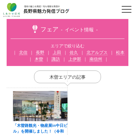
t
o
g
g
l
フェア
イベント情報
e
n
a
v
エリアで絞り込む
i
北信
長野
上田
佐久
北アルプス
松本
g
a
木曽
諏訪
上伊那
南信州
t
i
o
n
木曽エリアの記事
「木曽路観光・物産展in中日ビ
ル」を開催しました！（令和