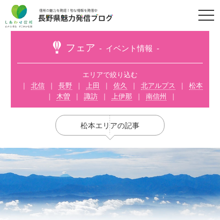
t
o
g
g
l
フェア
イベント情報
e
n
a
v
エリアで絞り込む
i
北信
長野
上田
佐久
北アルプス
松本
g
a
木曽
諏訪
上伊那
南信州
t
i
o
n
松本エリアの記事