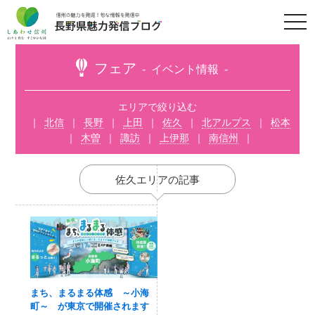
t
o
g
g
l
フェア
イベント情報
e
n
a
v
エリアで絞り込む
i
北信
長野
上田
佐久
北アルプス
松本
g
a
木曽
諏訪
上伊那
南信州
t
i
o
n
佐久エリアの記事
まち、まるまる体感 ～小海
町～ が東京で開催されます