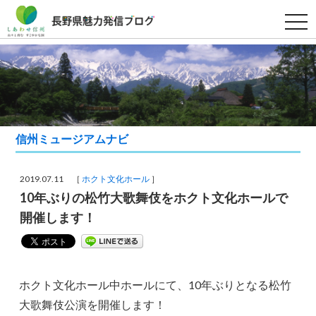
t
o
g
g
l
e
n
a
v
i
g
a
信州ミュージアムナビ
t
i
o
n
2019.07.11 ［
ホクト文化ホール
］
10年ぶりの松竹大歌舞伎をホクト文化ホールで
開催します！
ホクト文化ホール中ホールにて、10年ぶりとなる松竹
大歌舞伎公演を開催します！