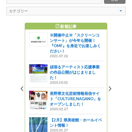
新着記事
すめ記事
※開催中止※「スクリーンコ
br>令和４
ンサート」が今年も開催！
CSI公開講座
『OMF』を身近でお楽しみく
つでパリに渡
ださい！
パティシエ
2021.07.26
催します
頑張るアーティスト応援事業
の作品公開がはじまりまし
た！
ウントダウ
2020.10.01
ます！
ってるの？
長野県文化芸術情報発信サイ
ト「CULTURE.NAGANO」を
山開き！
オープンしました！
開山祭」が
2020.02.27
【2月】県美術館・ホールイベ
ント情報！
2020.01.27