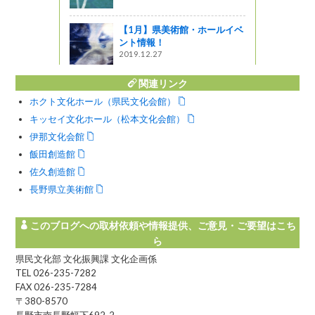
の定期公演
【1月】県美術館・ホールイベ
ント情報！
2019.12.27
関連リンク
ホクト文化ホール（県民文化会館）
キッセイ文化ホール（松本文化会館）
伊那文化会館
飯田創造館
佐久創造館
長野県立美術館
このブログへの取材依頼や情報提供、ご意見・ご要望はこち
ら
県民文化部 文化振興課 文化企画係
TEL 026-235-7282
FAX 026-235-7284
〒380-8570
長野市南長野幅下692-2