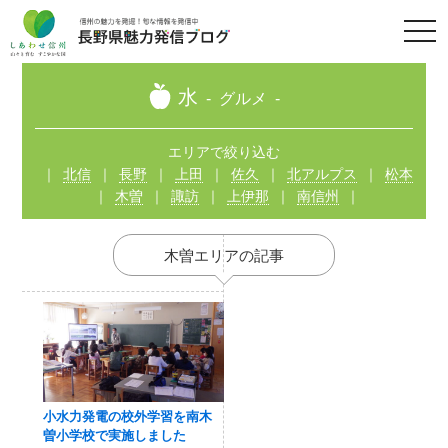
t
o
g
g
l
水
グルメ
e
n
a
v
エリアで絞り込む
i
北信
長野
上田
佐久
北アルプス
松本
g
a
木曽
諏訪
上伊那
南信州
t
i
o
n
木曽エリアの記事
小水力発電の校外学習を南木
曽小学校で実施しました