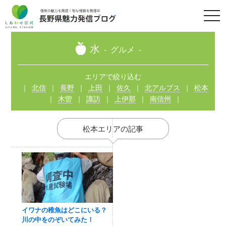
t
o
g
g
l
水
グルメ
e
n
a
v
エリアで絞り込む
i
北信
長野
上田
佐久
北アルプス
松本
g
a
木曽
諏訪
上伊那
南信州
t
i
o
n
松本エリアの記事
イワナの稚魚はどこにいる？
川の中をのぞいてみた！