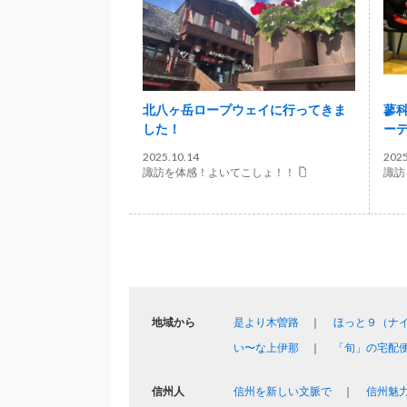
北八ヶ岳ロープウェイに行ってきま
蓼
した！
ー
2025.10.14
2025
諏訪を体感！よいてこしょ！！
諏訪
地域から
是より木曽路
ほっと９（ナ
い〜な上伊那
「旬」の宅配
信州人
信州を新しい文脈で
信州魅