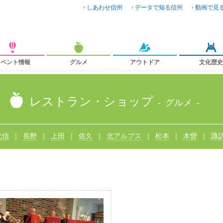
しあわせ信州
データで知る信州
動画で見
イベント情報
グルメ
アウトドア
文化歴史
レストラン・ショップ
グルメ
北信
長野
上田
佐久
北アルプス
松本
木曽
諏