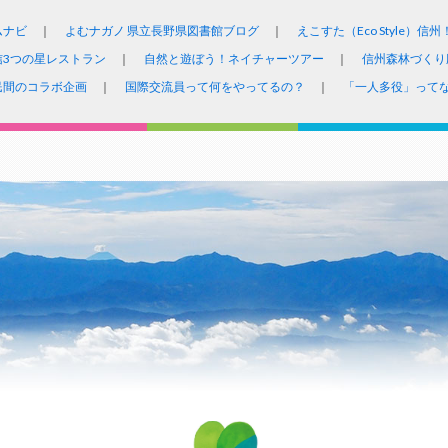
ムナビ
よむナガノ 県立長野県図書館ブログ
えこすた（Eco Style）信州
信3つの星レストラン
自然と遊ぼう！ネイチャーツアー
信州森林づくり
民間のコラボ企画
国際交流員って何をやってるの？
「一人多役」って