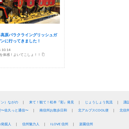
科高原バラクライングリッシュガ
デンに行ってきました！
.10.14
を体感！よいてこしょ！！
イン）ながの
来て！観て！松本『彩』発見
じょうしょう気流
諏
便〜佐久っと通信〜
南信州お散歩日和
北アルプスCOOL便
北信
力発掘人
信州魅力人
I LOVE 信州
楽園信州