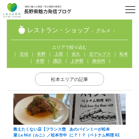
t
o
g
g
l
レストラン・ショップ
グルメ
e
n
a
v
エリアで絞り込む
i
北信
長野
上田
佐久
北アルプス
松本
g
a
木曽
諏訪
上伊那
南信州
t
i
o
n
松本エリアの記事
教えたくない店【フランス惣
あのバインミーが松本
菜 Le Nid（ルニ）／松本市中
に？！？（ベトナム料理 RE