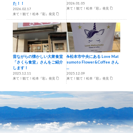
た！！
2026.01.05
来て！観て！松本『彩』発見
2026.02.17
来て！観て！松本『彩』発見
昔ながらの懐かしい大衆食堂
☕松本市中央にある Love Mat
「さくら食堂」さんをご紹介
sumoto Flower&Coffee さん
します！
...
2025.12.11
2025.12.09
来て！観て！松本『彩』発見
来て！観て！松本『彩』発見