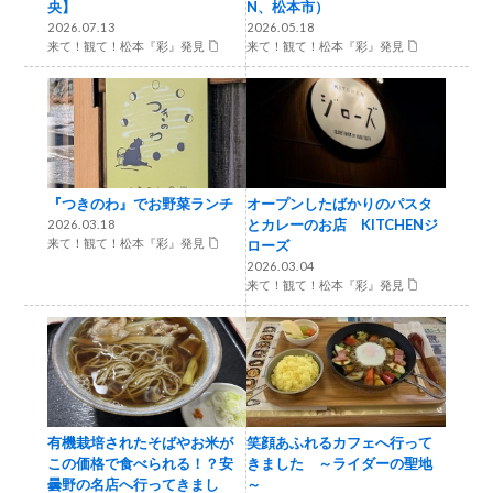
央】
N、松本市）
2026.07.13
2026.05.18
来て！観て！松本『彩』発見
来て！観て！松本『彩』発見
『つきのわ』でお野菜ランチ
オープンしたばかりのパスタ
とカレーのお店 KITCHENジ
2026.03.18
来て！観て！松本『彩』発見
ローズ
2026.03.04
来て！観て！松本『彩』発見
有機栽培されたそばやお米が
笑顔あふれるカフェへ行って
この価格で食べられる！？安
きました ～ライダーの聖地
曇野の名店へ行ってきまし
～