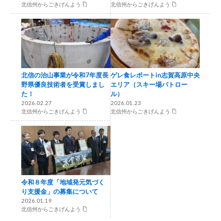
北信州からごきげんよう
北信州からごきげんよう
北信の治山事業が令和7年度長
ゲレ食レポートin志賀高原中央
野県優良技術者を受賞しまし
エリア（スキー場パトロー
た！
ル）
2026.02.27
2026.01.23
北信州からごきげんよう
北信州からごきげんよう
令和８年度「地域発元気づく
り支援金」の募集について
2026.01.19
北信州からごきげんよう