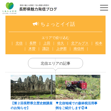
t
o
g
g
l
ちょっとイイ話
e
n
a
v
エリアで絞り込む
i
北信
長野
上田
佐久
北アルプス
松本
g
a
木曽
諏訪
上伊那
南信州
t
i
o
n
北信エリアの記事
【第２回長野県立歴史館講座
🌳北信地域での森林税活用事
のお知らせ】
例をご紹介します②🌲