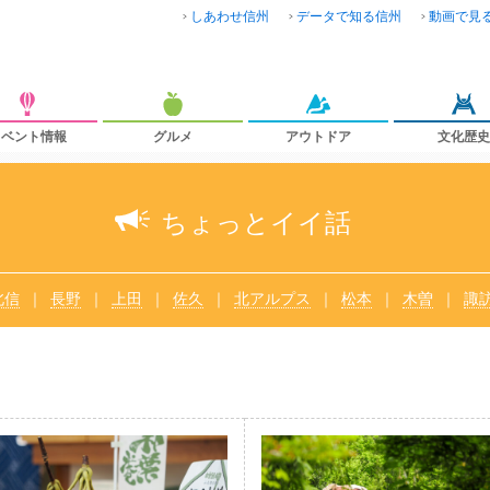
しあわせ信州
データで知る信州
動画で見
イベント情報
グルメ
アウトドア
文化歴史
ちょっとイイ話
北信
長野
上田
佐久
北アルプス
松本
木曽
諏