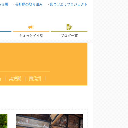
る信州
長野県の取り組み
見つけようプロジェクト
ちょっとイイ話
ブログ一覧
訪
上伊那
南信州