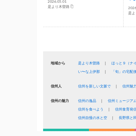
2026.05.01
是より木曽路
2026
是よ
地域から
是より木曽路
ほっと９（ナ
い〜な上伊那
「旬」の宅配
信州人
信州を新しい文脈で
信州魅
信州の魅力
信州の逸品
信州ミュージア
信州を食べよう
信州食育発
信州自慢の水と空
長野県と