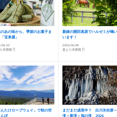
統のあの味から、季節のお菓子ま
新緑の開田高原でハルゼミが鳴
。「宝来屋」
います！
.06.10
2026.06.08
り木曽路
是より木曽路
おんたけロープウェイ」で秋の空
まだまだ成長中？ 白川氷柱群
さんぽ
滝～新滝～旭の滝 2026