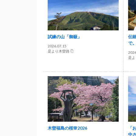
試練の山「御嶽」
伝
で
2026.07.15
是より木曽路
2026
是よ
木曽福島の桜🌸2026
「
中