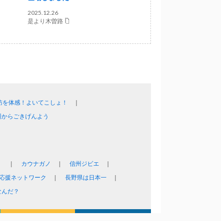
2025.12.26
是より木曽路
訪を体感！よいてこしょ！
州からごきげんよう
！
カウナガノ
信州ジビエ
応援ネットワーク
長野県は日本一
なんだ？