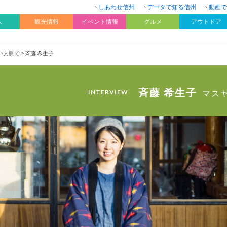
しあわせ信州
データで知る信州
動画で
人
観光情報
イベント情報
グルメ
アウトドア
い文脈で
> 斉藤 希生子
斉藤 希生子
INTERVIEW
マス