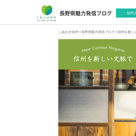
信州
しあわせ信州
>
長野県魅力発信ブログ
>
信州を新し