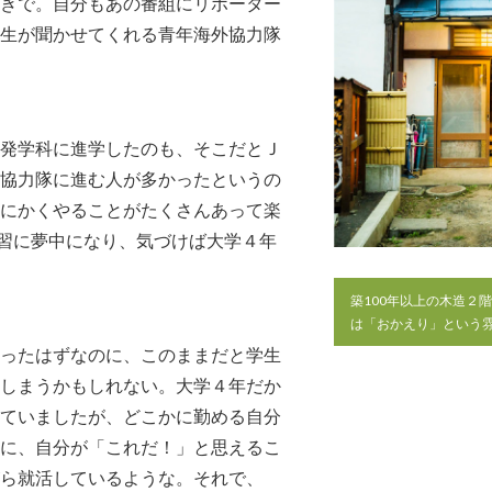
きで。自分もあの番組にリポーター
生が聞かせてくれる青年海外協力隊
発学科に進学したのも、そこだとＪ
協力隊に進む人が多かったというの
にかくやることがたくさんあって楽
習に夢中になり、気づけば大学４年
築100年以上の木造２
は「おかえり」という
ったはずなのに、このままだと学生
しまうかもしれない。大学４年だか
ていましたが、どこかに勤める自分
に、自分が「これだ！」と思えるこ
ら就活しているような。それで、