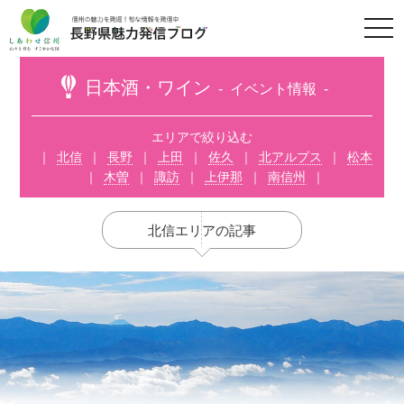
t
o
g
g
l
日本酒・ワイン
イベント情報
e
n
a
v
エリアで絞り込む
i
北信
長野
上田
佐久
北アルプス
松本
g
a
木曽
諏訪
上伊那
南信州
t
i
o
n
北信エリアの記事