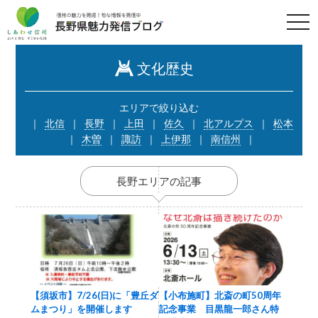
t
o
g
g
l
文化歴史
e
n
a
v
エリアで絞り込む
i
北信
長野
上田
佐久
北アルプス
松本
g
a
木曽
諏訪
上伊那
南信州
t
i
o
n
長野エリアの記事
【須坂市】7/26(日)に「豊丘ダ
【小布施町】北斎の町50周年
ムまつり」を開催します
記念事業 目黒龍一郎さん特