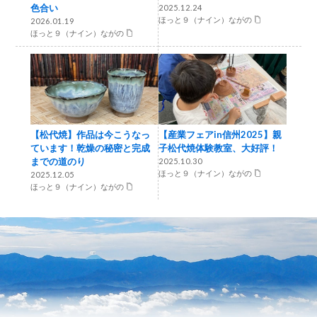
色合い
2025.12.24
ほっと９（ナイン）ながの
2026.01.19
ほっと９（ナイン）ながの
【松代焼】作品は今こうなっ
【産業フェアin信州2025】親
ています！乾燥の秘密と完成
子松代焼体験教室、大好評！
までの道のり
2025.10.30
ほっと９（ナイン）ながの
2025.12.05
ほっと９（ナイン）ながの