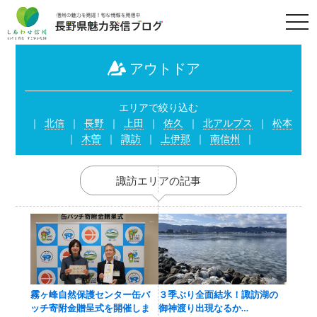
t
o
g
g
l
アウトドア
e
n
a
v
エリアで絞り込む
i
北信
長野
上田
佐久
北アルプス
松本
g
a
木曽
諏訪
上伊那
南信州
t
i
o
n
諏訪エリアの記事
霧ヶ峰自然保護センター缶バ
３季ぶり全面結氷！諏訪湖の
ッチ寄附金贈呈式を開催しま
御神渡り出現なるか…