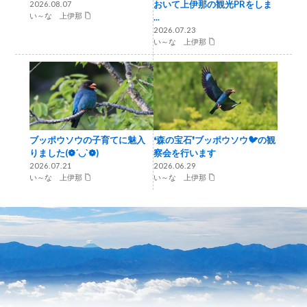
おいて上伊那の観光PRをしま
2026.08.07
い～な 上伊那
...
2026.07.23
い～な 上伊那
ブッポウソウの子育てに魅入
❛森の宝石❜ブッポウソウ🐦の観
りました(❁´◡`❁)
察会を行います
2026.07.21
2026.06.29
い～な 上伊那
い～な 上伊那