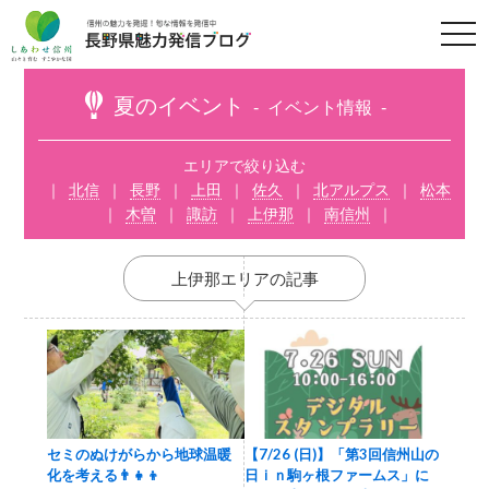
t
o
g
g
l
夏のイベント
イベント情報
e
n
a
v
エリアで絞り込む
i
北信
長野
上田
佐久
北アルプス
松本
g
a
木曽
諏訪
上伊那
南信州
t
i
o
n
上伊那エリアの記事
セミのぬけがらから地球温暖
【7/26 (日)】「第3回信州山の
化を考える👨‍👧‍👦
日ｉｎ駒ヶ根ファームス」に