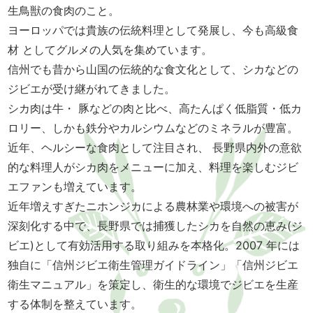
生鳥獣の食肉のこと。
ヨーロッパでは貴族の伝統料理として発展し、今も高級食
材 としてグルメの人気を集めています。
信州でも昔から山国の伝統的な食文化として、シカなどの
ジビエが受け継がれてきました。
シカ肉は牛・ 豚などの肉と比べ、高たんぱく低脂質・低カ
ロリー、しかも鉄分やカルシウムなどのミネラルが豊富。
近年、ヘルシーな食肉として注目され、 長野県内外の意欲
的な料理人がシカ肉をメニューに加え、料理を楽しむジビ
エファンも増えています。
近年増えすぎたニホンジカによる農林業や環境への被害が
深刻化する中で、長野県では捕獲したシカを自然の恵み(ジ
ビエ)として有効活用する取り組みを本格化。2007 年には
独自に「信州ジビエ衛生管理ガイドライン」「信州ジビエ
衛生マニュアル」を策定し、衛生的な環境でジビエを生産
する体制を整えています。