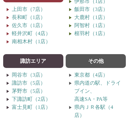
伊那市（1店）
上田市（7店）
飯田市（3店）
長和町（1店）
大鹿村（1店）
佐久市（1店）
阿智村（1店）
軽井沢町（4店）
根羽村（1店）
南相木村（1店）
諏訪エリア
その他
岡谷市（3店）
東京都（4店）
諏訪市（5店）
県内道の駅、ドライ
茅野市（5店）
ブイン、
下諏訪町（2店）
高速SA・PA等
富士見町（1店）
県内ＪＲ各駅（4
店）