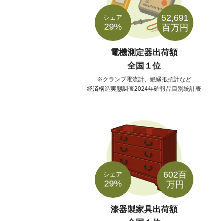
52,691
シェア
29%
百万円
電機測定器出荷額
全国１位
クランプ電流計、絶縁抵抗計など
経済構造実態調査2024年確報品目別統計表
602百
シェア
29%
万円
漆器製家具出荷額