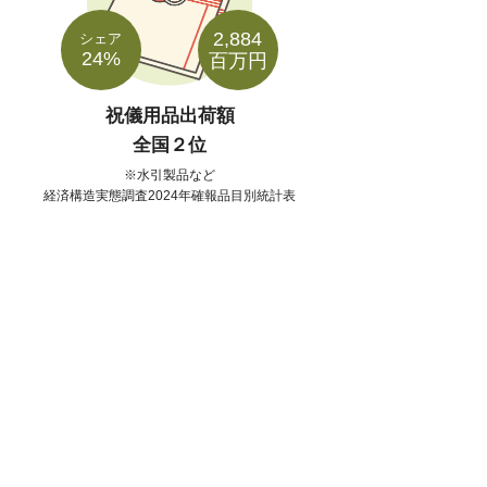
2,884
シェア
24%
百万円
祝儀用品出荷額
全国２位
水引製品など
経済構造実態調査2024年確報品目別統計表