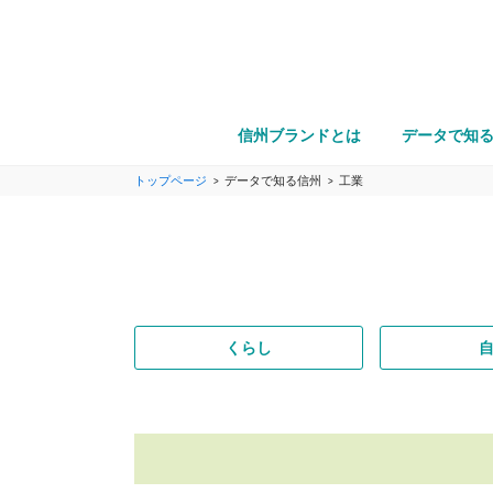
信州ブランドとは
データで知
トップページ
データで知る信州
工業
くらし