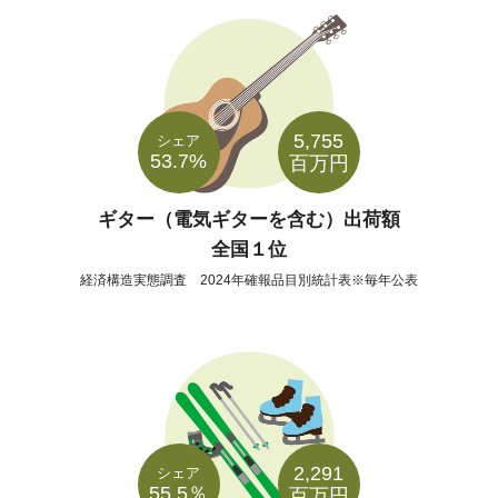
5,755
シェア
53.7%
百万円
ギター（電気ギターを含む）出荷額
全国１位
経済構造実態調査 2024年確報品目別統計表※毎年公表
2,291
シェア
55.5％
百万円