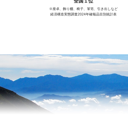
全国１位
座卓、飾り棚、椅子、箪笥、引き出しなど
経済構造実態調査2024年確報品目別統計表