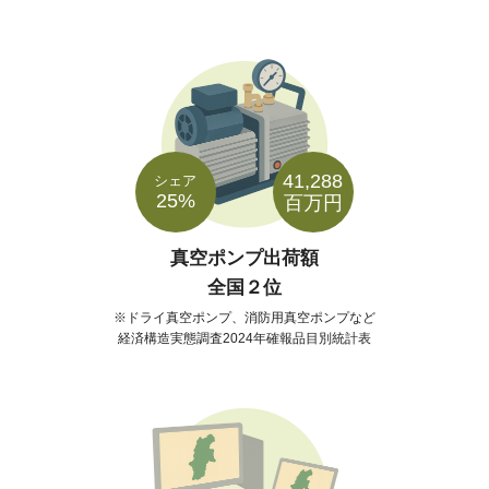
41,288
シェア
25%
百万円
真空ポンプ出荷額
全国２位
ドライ真空ポンプ、消防用真空ポンプなど
経済構造実態調査2024年確報品目別統計表