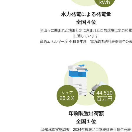
kWh
水力発電による発電量
全国４位
山々に囲まれた地形と水に恵まれた自然環境は水力発電
に適しています
資源エネルギー庁 令和５年度 電力調査統計表※毎年公
44,510
シェア
25.2％
百万円
印刷装置出荷額
全国１位
経済構造実態調査 2024年確報品目別統計表※毎年公表