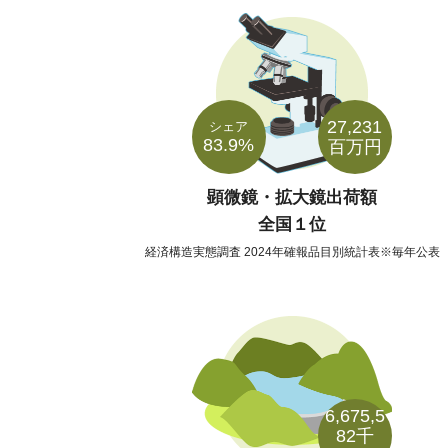
27,231
シェア
83.9%
百万円
顕微鏡・拡大鏡出荷額
全国１位
経済構造実態調査 2024年確報品目別統計表※毎年公表
6,675,5
82千