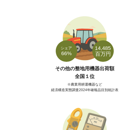
14,485
シェア
66%
百万円
その他の整地用機器出荷額
全国１位
農業用耕運機器など
経済構造実態調査2024年確報品目別統計表