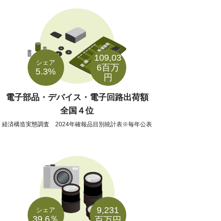
109,03
シェア
6百万
5.3%
円
電子部品・デバイス・電子回路出荷額
全国４位
経済構造実態調査 2024年確報品目別統計表※毎年公表
9,231
シェア
39.6％
百万円