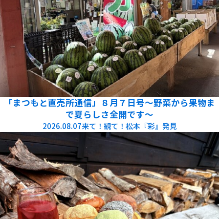
「まつもと直売所通信」８月７日号～野菜から果物ま
で夏らしさ全開です～
2026.08.07
来て！観て！松本『彩』発見