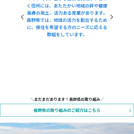
の絆や健康
自然留学」の情報を一元的にまとめたポ
主体が
あります。
ータルサイトです。受入団体やイベント
り、共創
出するため
情報、体験談の紹介など、信州自然留学
ズに応える
に関する最新情報を発信しています。
ゼロカー
の実践者
催され
参加登録
せ情報
す。一緒
まだまだあります！長野県の取り組み
長野県の取り組みのご紹介はこちら