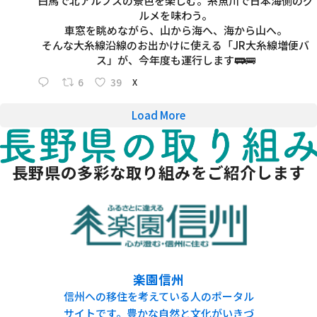
白馬で北アルプスの景色を楽しむ。糸魚川で日本海側のグ
ルメを味わう。
車窓を眺めながら、山から海へ、海から山へ。
そんな大糸線沿線のお出かけに使える「JR大糸線増便バ
ス」が、今年度も運行します🚃🚌
6
39
X
Load More
長野県の多彩な取り組みをご紹介します
信州自然留学（山村留学）
のポータル
自然豊かな農山村地域で暮らし、地元の
2050ゼ
化がいきづ
学校に通いながら生活体験をする「信州
体、教育