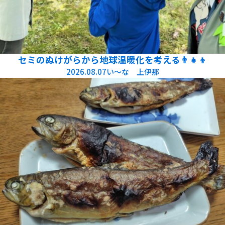
セミのぬけがらから地球温暖化を考える👨‍👧‍👦
2026.08.07
い～な 上伊那