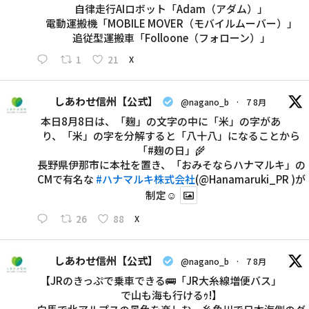
自律走行AIロボット「Adam（アダム）」
電動運搬機「MOBILE MOVER（モバイルムーバー）」
追従型運搬車「Folloone（フォローン）」
1
21
X
しあわせ信州【公式】
@nagano_b
·
7 8月
本日8月8日は、「麹」の文字の中に「米」の字があ
り、「米」の字を分解すると「八十八」になることから
「#麹の日」🌾
長野県伊那市に本社を置き、「おみそならハナマルキ」の
CMで有名な
#ハナマルキ株式会社
(@Hanamaruki_PR )が
制定☺
26
88
X
しあわせ信州【公式】
@nagano_b
·
7 8月
【JRのきっぷで乗車できる🚌「JR大糸線増便バス」
で山も海も行けるｩ!】