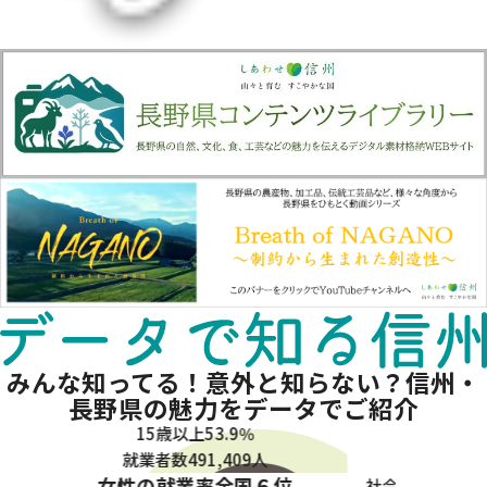
みんな知ってる！意外と知らない？信州・
長野県の魅力をデータでご紹介
1,839か所
体育施設数
全国３位
６位
社会教育調査（文部科学省／令和６年度
2020