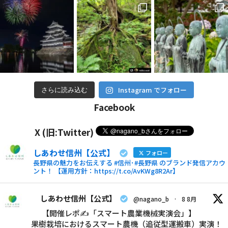
Instagram でフォロー
さらに読み込む
Facebook
X (旧:Twitter)
しあわせ信州【公式】
フォロー
長野県の魅力をお伝えする #信州･#長野県 のブランド発信アカウ
ント！ 【運用方針：https://t.co/AvKWg8R2Ar】
しあわせ信州【公式】
@nagano_b
·
8 8月
【開催レポ✍「スマート農業機械実演会」】
果樹栽培におけるスマート農機（追従型運搬車）実演！