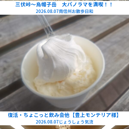
三伏峠～烏帽子岳 大パノラマを満喫！！
2026.08.07
南信州お散歩日和
復活・ちょこっと飲み会他【豊上モンテリア様】
2026.08.07
じょうしょう気流