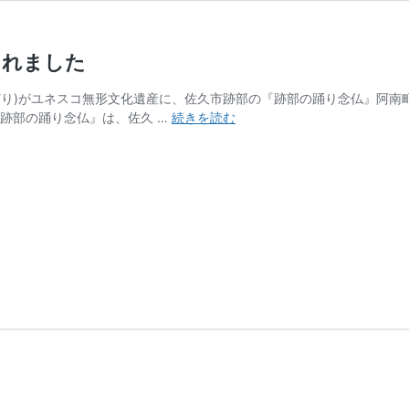
されました
どり)がユネスコ無形文化遺産に、佐久市跡部の『跡部の踊り念仏』阿南
祝
跡部の踊り念仏』は、佐久 …
続きを読む
『跡
部
の
踊
り
念
仏』
「風
流
踊」
ユ
ネ
ス
コ
無