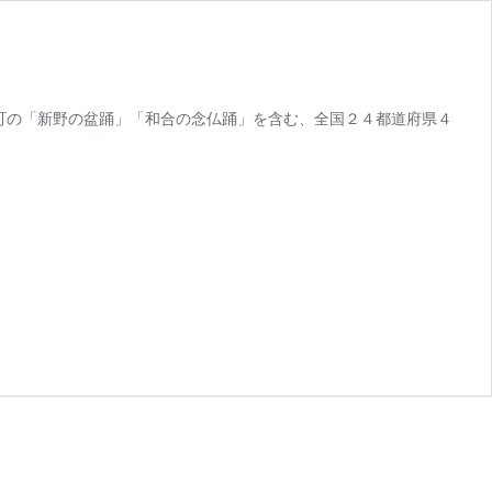
町の「新野の盆踊」「和合の念仏踊」を含む、全国２４都道府県４