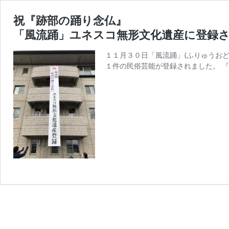
祝『跡部の踊り念仏』
「風流踊」ユネスコ無形文化遺産に登録
１１月３０日「風流踊」(ふりゅうお
１件の民俗芸能が登録されました。 『