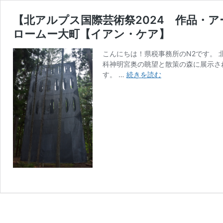
【北アルプス国際芸術祭2024 作品・
ロームー大町【イアン・ケア】
こんにちは！県税事務所のN2です。
科神明宮奥の眺望と散策の森に展示さ
【北
す。 …
続きを読む
ア
ル
プ
ス
国
際
芸
術
祭
2024
作
品・
ア
ー