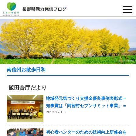
t
o
g
g
l
e
n
a
v
i
g
a
t
i
南信州お散歩日和
o
n
飯田合庁だより
地域発元気づくり支援金優良事例表彰式＝
知事賞は「阿智村セブンサミット事業」＝
2015.12.18
初心者ハンターのための技術向上研修会を