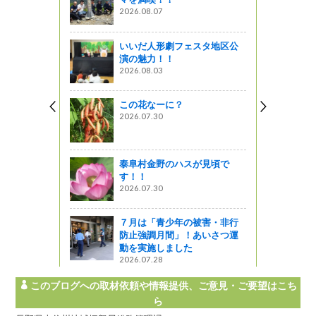
レート紹介♪
2026.08.07
いいだ人形劇フェスタ地区公
策本部北安
演の魅力！！
訓練を実施
2026.08.03
この花なーに？
2026.07.30
育成会連絡
ました
泰阜村金野のハスが見頃で
す！！
光キャンペ
2026.07.30
in 上諏訪
開催します♪
７月は「青少年の被害・非行
しょ！！
防止強調月間」！あいさつ運
動を実施しました
2026.07.28
このブログへの取材依頼や情報提供、ご意見・ご要望はこち
ら