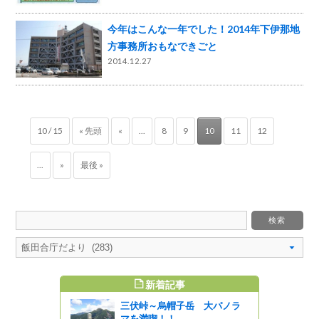
今年はこんな一年でした！2014年下伊那地
方事務所おもなできごと
2014.12.27
10 / 15
« 先頭
«
...
8
9
10
11
12
...
»
最後 »
新着記事
すめ記事
三伏峠～烏帽子岳 大パノラ
ん発表会！
マを満喫！！