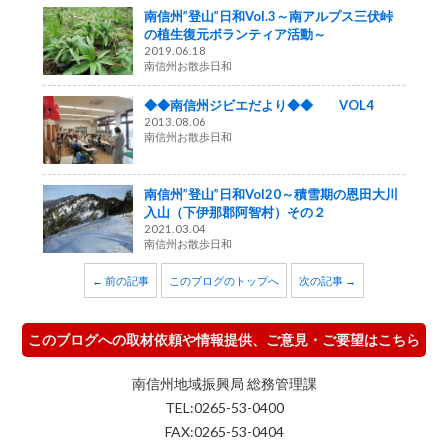
南信州”登山”日和Vol.3～南アルプス三伏峠
の植生復元ボランティア活動～
2019.06.18
南信州お散歩日和
◆◆南信州ジビエだより◆◆ VOL4
2013.08.06
南信州お散歩日和
南信州”登山”日和Vol20～積雪期の恩田大川
入山（下伊那郡阿智村）その２
2021.03.04
南信州お散歩日和
← 前の記事
このブログのトップへ
次の記事 →
このブログへの取材依頼や情報提供、ご意見・ご要望はこちら
南信州地域振興局 総務管理課
TEL:0265-53-0400
FAX:0265-53-0404