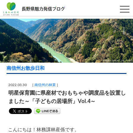
t
o
g
g
l
e
n
a
v
i
g
a
t
i
南信州お散歩日和
o
n
2022.03.30 ［
南信州の林業
］
明星保育園に県産材でおもちゃや調度品を設置し
ました～「子どもの居場所」Vol.4～
こんにちは！林務課林産係です。