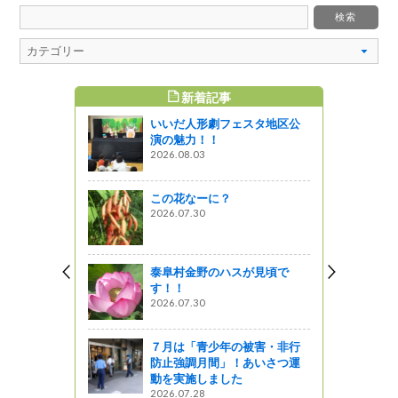
新着記事
すめ記事
いいだ人形劇フェスタ地区公
 子どもが子
演の魅力！！
（2）
2026.08.03
! 信州ライフ -
この花なーに？
【４】 満
2026.07.30
図書館ブログ
泰阜村金野のハスが見頃で
ン」ヘルシ
す！！
ュースター
2026.07.30
星レストラン
７月は「青少年の被害・非行
防止強調月間」！あいさつ運
ども応援プ
動を実施しました
報告<br>
2026.07.28