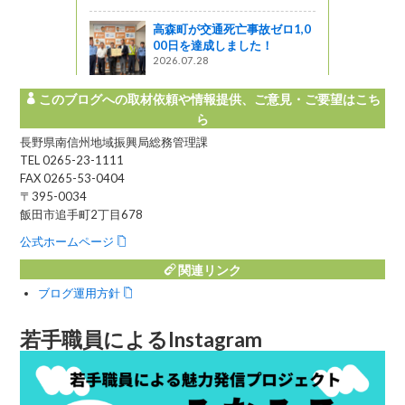
休みの子ど
編〕
高森町が交通死亡事故ゼロ1,0
00日を達成しました！
2026.07.28
このブログへの取材依頼や情報提供、ご意見・ご要望はこち
ら
長野県南信州地域振興局総務管理課
TEL 0265-23-1111
FAX 0265-53-0404
〒395-0034
飯田市追手町2丁目678
公式ホームページ
関連リンク
ブログ運用方針
若手職員によるInstagram