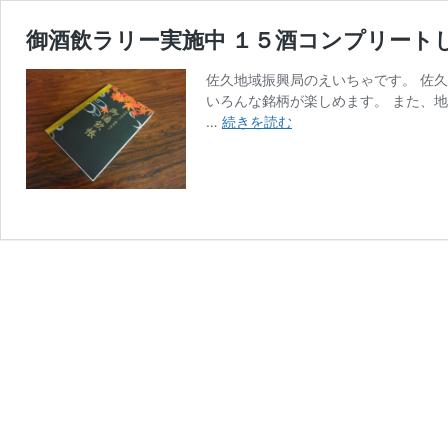
御酒飲ラリー実施中 １５酒コンプリート
佐久地域振興局のえいちゃです。 佐
いろんな銘柄が楽しめます。 また、
御
…
続きを読む
酒
飲
ラ
リ
ー
実
施
中
１
５
酒
コ
ン
プ
リ