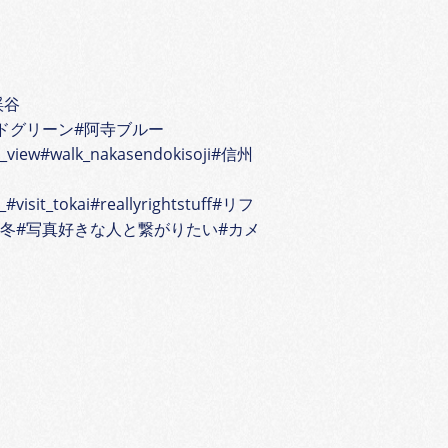
渓谷
ドグリーン#阿寺ブルー
e_view#walk_nakasendokisoji#信州
#visit_tokai#reallyrightstuff#リフ
の冬#写真好きな人と繋がりたい#カメ