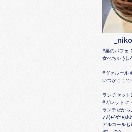
_nik
#栗のパフェ 
食べちゃう(｡-∀︎-
.
#ヴァルール @c
いつかここで
.
ランチセット
#ガレット に
ランチだから
♪︎♪︎(●︎^∀︎^●︎)♪︎♪
アルコールも選べ
嬉).｡.:*☆︎