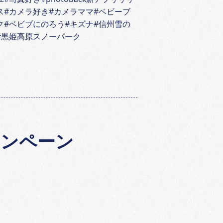
ス#カメラ好き#カメラママ#ベビーブ
ク#ベビブにのろう#キズナ#信州雪の
#黒姫高原スノーパーク
ャンペーン
］