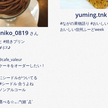
yuming.tnk
#ながの果物語り #おいしい
おいしい信州ふーどweek
oniko_0819
さん
と #焼きプリン
)ﾆﾋ♪︎
afe_valeur
ケーキをオーダーしたい！
にシードルがついてる
 #シードル 合うよね
ノンアルコール
︎
る☆︎.｡.:*(嬉´Д`