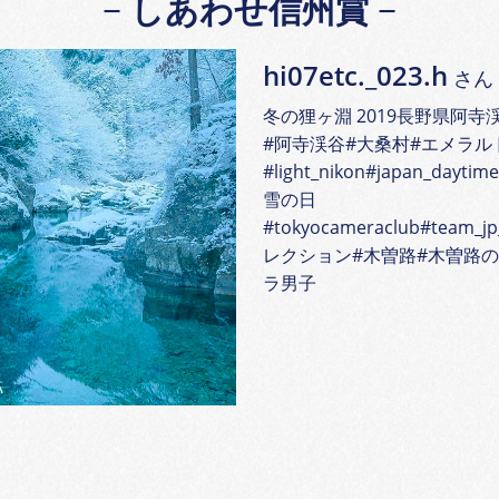
しあわせ信州賞
hi07etc._023.h
さん
冬の狸ヶ淵 2019長野県阿寺
#阿寺渓谷#大桑村#エメラル
#light_nikon#japan_daytim
雪の日
#tokyocameraclub#team_jp_
レクション#木曽路#木曽路
ラ男子