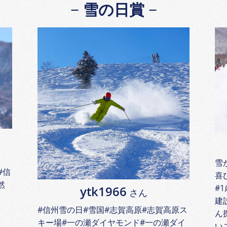
雪の日賞
雪
#信
喜
然
#
ytk1966
さん
建
#信州雪の日#雪国#志賀高原#志賀高原ス
ん
キー場#一の瀬ダイヤモンド#一の瀬ダイ
い