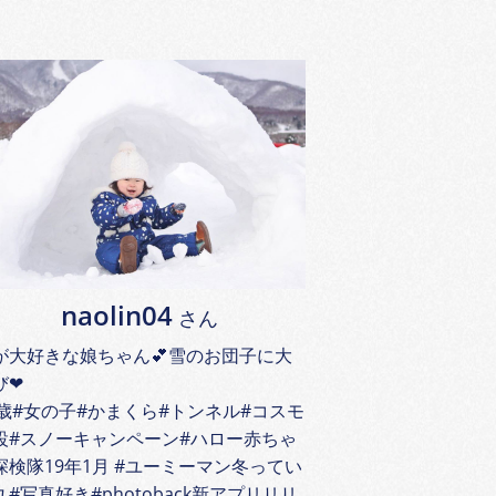
naolin04
さん
が大好きな娘ちゃん💕雪のお団子に大
び❤
1歳#女の子#かまくら#トンネル#コスモ
設#スノーキャンペーン#ハロー赤ちゃ
探検隊19年1月 #ユーミーマン冬ってい
ユ#写真好き#photoback新アプリリリ