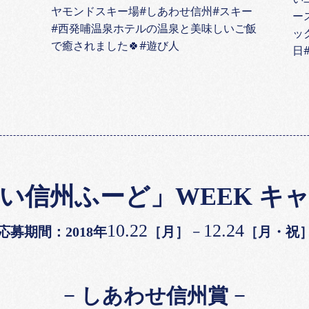
ヤモンドスキー場#しあわせ信州#スキー
ー
#西発哺温泉ホテルの温泉と美味しいご飯
ッ
で癒されました🍀#遊び人
日
い信州ふーど」WEEK キ
10.22
12.24
応募期間：2018年
［月］ −
［月・祝
しあわせ信州賞