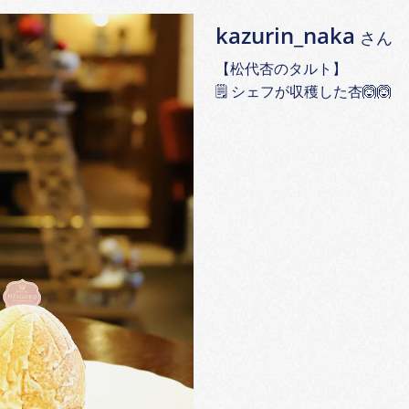
kazurin_naka
さん
【松代杏のタルト】
🗒 シェフが収穫した杏🙆‍🙆