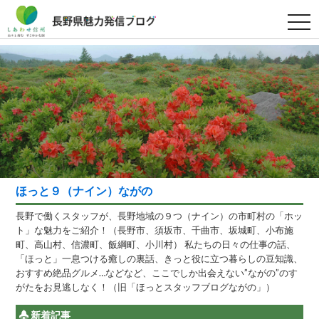
t
o
g
g
l
e
n
a
v
i
g
a
t
i
o
n
ほっと９（ナイン）ながの
長野で働くスタッフが、長野地域の９つ（ナイン）の市町村の「ホッ
ト」な魅力をご紹介！（長野市、須坂市、千曲市、坂城町、小布施
町、高山村、信濃町、飯綱町、小川村） 私たちの日々の仕事の話、
「ほっと」一息つける癒しの裏話、きっと役に立つ暮らしの豆知識、
おすすめ絶品グルメ…などなど、ここでしか出会えない”ながの”のす
がたをお見逃しなく！（旧「ほっとスタッフブログながの」）
新着記事