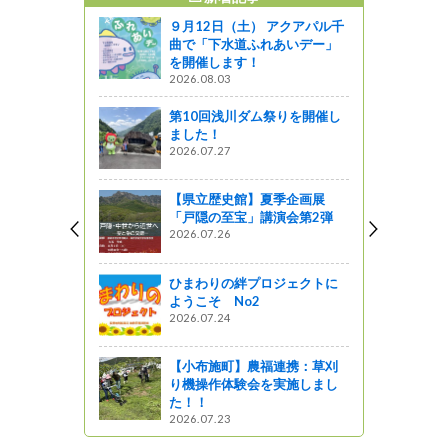
９月12日（土） アクアパル千
0月イベン
曲で「下水道ふれあいデー」
】part2
を開催します！
2026.08.03
第10回浅川ダム祭りを開催し
の星レスト
ました！
か？！
2026.07.27
』発見
【県立歴史館】夏季企画展
堂で「つみ
「戸隠の至宝」講演会第2弾
きました
2026.07.26
ひまわりの絆プロジェクトに
歌舞伎をホ
ようこそ No2
開催しま
2026.07.24
【小布施町】農福連携：草刈
り機操作体験会を実施しまし
た！！
2026.07.23