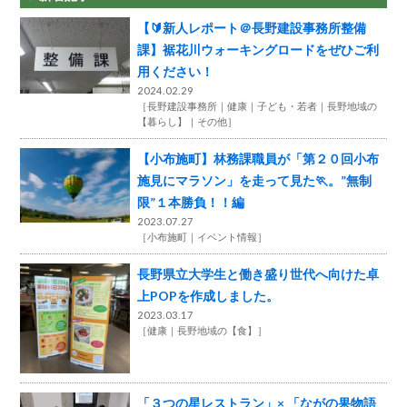
【🔰新人レポート＠長野建設事務所整備
課】裾花川ウォーキングロードをぜひご利
用ください！
2024.02.29
［
長野建設事務所
健康
子ども・若者
長野地域の
【暮らし】
その他
］
【小布施町】林務課職員が「第２０回小布
施見にマラソン」を走って見た🏃。”無制
限”１本勝負！！編
2023.07.27
［
小布施町
イベント情報
］
長野県立大学生と働き盛り世代へ向けた卓
上POPを作成しました。
2023.03.17
［
健康
長野地域の【食】
］
「３つの星レストラン」× 「ながの果物語