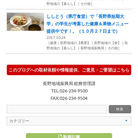
野地域の【暮らし】
その他
］
ししとう（県庁食堂）で「長野県短期大
学」の学生が考案した健康＆果物メニュー
提供中です！。（１０月２７日まで）
2017.10.24
［
健康
長野地域の【農業】
長野地域の【食】
長
野地域の【暮らし】
長野地域振興局
その他
］
このブログへの取材依頼や情報提供、ご意見・ご要望はこちら
長野地域振興局 総務管理課
TEL:026-234-9500
FAX:026-234-9504
新着記事
すめ記事