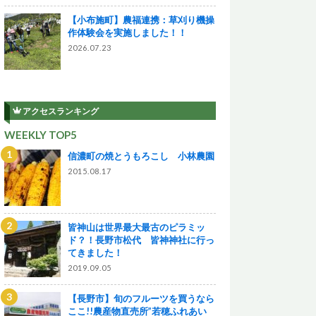
【小布施町】農福連携：草刈り機操
作体験会を実施しました！！
2026.07.23
アクセスランキング
WEEKLY TOP5
信濃町の焼とうもろこし 小林農園
2015.08.17
皆神山は世界最大最古のピラミッ
ド？！長野市松代 皆神神社に行っ
てきました！
2019.09.05
【長野市】旬のフルーツを買うなら
ここ!!農産物直売所”若穂ふれあい