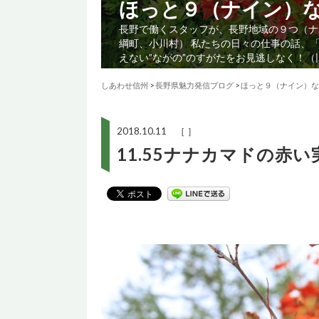
ほっと９（ナイン）
長野で働くスタッフが、長野地域の９つ（ナ
綱町、小川村） 私たちの日々の仕事の話、
えない”ながの”のすがたをお見逃しなく！
しあわせ信州
>
長野県魅力発信ブログ
>
ほっと９（ナイン）な
2018.10.11 ［ ］
11.55ナナカマドの赤い