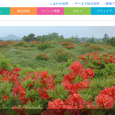
しあわせ信州
データで知る信州
動画で
人
観光情報
イベント情報
グルメ
アウトドア