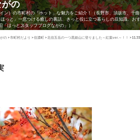
ながの
イン）の市町村の「ホット」な魅力をご紹介！（長野市、須坂市、千曲
「ほっと」一息つける癒しの裏話、きっと役に立つ暮らしの豆知識、お
（旧「ほっとスタッフブログながの」）
がの
>
市町村だより
>
信濃町
>
北信五岳の一つ黒姫山に登りました～紅葉ver.～！！
>
11
実