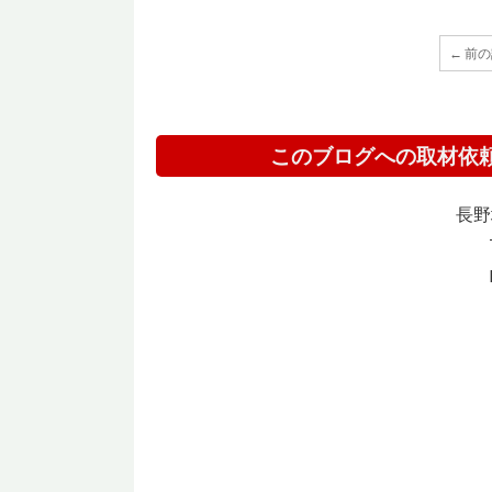
← 前
このブログへの取材依
長野