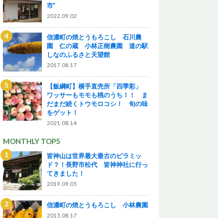
市”
2022.09.02
信濃町の焼とうもろこし 石川農
園 仁の蔵 小林正樹農園 道の駅
しなのふるさと天望館
2017.08.17
【飯綱町】横手直売所「四季彩」
ワッサーもモモも桃のうち！！ ま
だまだ続くトウモロコシ！ 旬の味
をゲット！
2021.08.14
MONTHLY TOP5
皆神山は世界最大最古のピラミッ
ド？！長野市松代 皆神神社に行っ
てきました！
2019.09.05
信濃町の焼とうもろこし 小林農園
2015.08.17