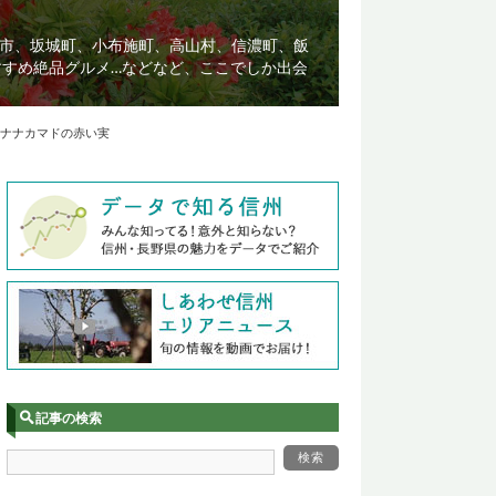
市、坂城町、小布施町、高山村、信濃町、飯
すすめ絶品グルメ…などなど、ここでしか出会
.55ナナカマドの赤い実
記事の検索