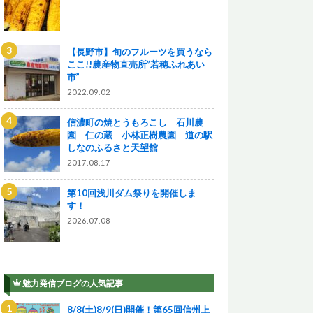
【長野市】旬のフルーツを買うなら
ここ!!農産物直売所”若穂ふれあい
市”
2022.09.02
信濃町の焼とうもろこし 石川農
園 仁の蔵 小林正樹農園 道の駅
しなのふるさと天望館
2017.08.17
第10回浅川ダム祭りを開催しま
す！
2026.07.08
魅力発信ブログの人気記事
8/8(土)8/9(日)開催！第65回信州上