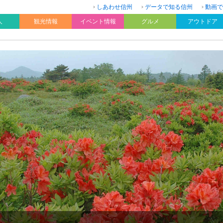
しあわせ信州
データで知る信州
動画で
人
観光情報
イベント情報
グルメ
アウトドア