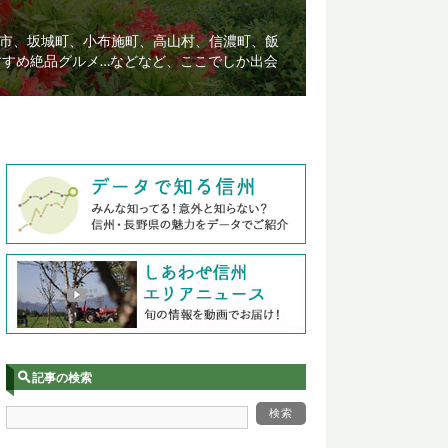
市、坂城町、小布施町、高山村、信濃町、飯
すすめ絶品グルメ…などなど、ここでしか出会
記事の検索