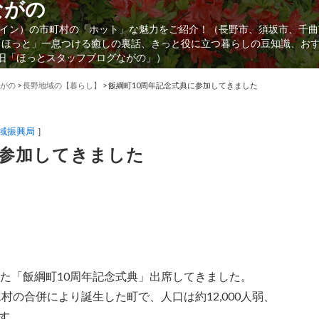
ながの
イン）の市町村の「ホット」な魅力をご紹介！（長野市、須坂市、千曲
「ほっと」一息つける癒しの裏話、きっと役に立つ暮らしの豆知識、お
（旧「ほっとスタッフブログながの」）
がの
>
長野地域の【暮らし】
>
飯綱町10周年記念式典に参加してきました
域振興局
］
に参加してきました
れた「飯綱町10周年記念式典」出席してきました。
村の合併により誕生した町で、人口は約12,000人弱、
す。