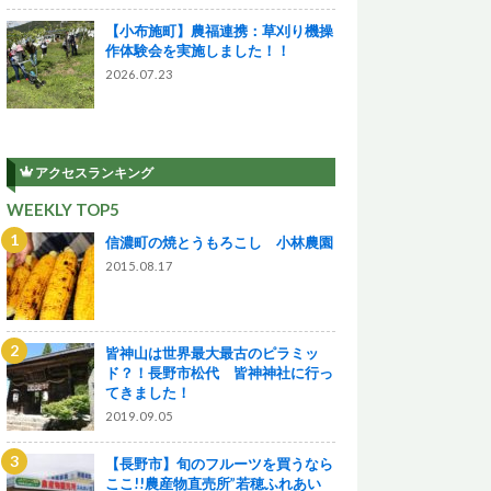
【小布施町】農福連携：草刈り機操
作体験会を実施しました！！
2026.07.23
アクセスランキング
WEEKLY TOP5
信濃町の焼とうもろこし 小林農園
2015.08.17
皆神山は世界最大最古のピラミッ
ド？！長野市松代 皆神神社に行っ
てきました！
2019.09.05
【長野市】旬のフルーツを買うなら
ここ!!農産物直売所”若穂ふれあい