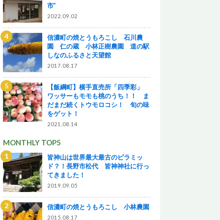
市”
2022.09.02
信濃町の焼とうもろこし 石川農
園 仁の蔵 小林正樹農園 道の駅
しなのふるさと天望館
2017.08.17
【飯綱町】横手直売所「四季彩」
ワッサーもモモも桃のうち！！ ま
だまだ続くトウモロコシ！ 旬の味
をゲット！
2021.08.14
MONTHLY TOP5
皆神山は世界最大最古のピラミッ
ド？！長野市松代 皆神神社に行っ
てきました！
2019.09.05
信濃町の焼とうもろこし 小林農園
2015.08.17