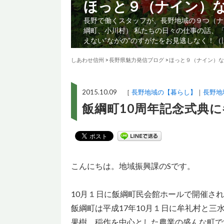
ほっと９（ナイン）
長野で働くスタッフが、長野地域の９つ（ナ
綱町、小川村） 私たちの日々の仕事の話、
えない”ながの”のすがたをお見逃しなく！
しあわせ信州
>
長野県魅力発信ブログ
>
ほっと９（ナイン）な
2015.10.09 ［
長野地域の【暮らし】
長野地
飯綱町10周年記念式典
こんにちは。地域振興課のSです。
10月１日に飯綱町民会館ホールで開催さ
飯綱町は平成17年10月１日に牟礼村と三水
果樹、稲作を中心とした農業の盛んな町で