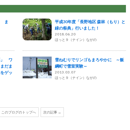
！ ま
平成30年度「長野地区 森林（もり）と
緑の祭典」行いました！
2018.06.20
ほっと９（ナイン）ながの
彩」 ワ
雪ねむりでリンゴもまろやかに ～飯
 まだま
綱町で雪室実験～
味をゲッ
2013.03.07
ほっと９（ナイン）ながの
このブログのトップへ
次の記事 →