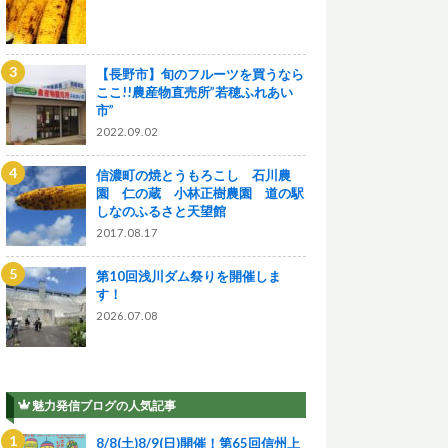
【長野市】旬のフルーツを買うなら
ここ!!農産物直売所”若穂ふれあい
市”
2022.09.02
信濃町の焼とうもろこし 石川農
園 仁の蔵 小林正樹農園 道の駅
しなのふるさと天望館
2017.08.17
第10回浅川ダム祭りを開催しま
す！
2026.07.08
魅力発信ブログの人気記事
8/8(土)8/9(日)開催！第65回信州上