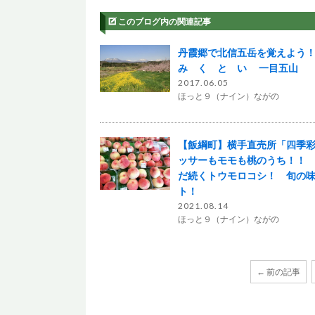
このブログ内の関連記事
丹霞郷で北信五岳を覚えよう
み く と い 一目五山
2017.06.05
ほっと９（ナイン）ながの
【飯綱町】横手直売所「四季
ッサーもモモも桃のうち！！
だ続くトウモロコシ！ 旬の
ト！
2021.08.14
ほっと９（ナイン）ながの
← 前の記事