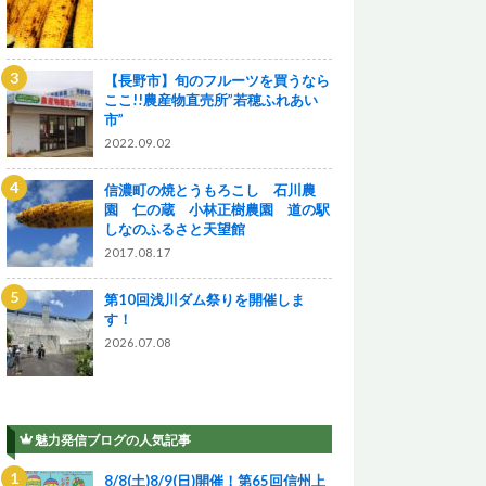
【長野市】旬のフルーツを買うなら
ここ!!農産物直売所”若穂ふれあい
市”
2022.09.02
信濃町の焼とうもろこし 石川農
園 仁の蔵 小林正樹農園 道の駅
しなのふるさと天望館
2017.08.17
第10回浅川ダム祭りを開催しま
す！
2026.07.08
魅力発信ブログの人気記事
8/8(土)8/9(日)開催！第65回信州上