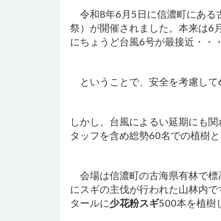
令和8年6月5日に信濃町にある
祭）が開催されました。本来は6
にちょうど台風6号が最接近・・
ということで、安全を考慮して6
しかし、台風によるい延期にも関
タッフを含め総勢60名での植樹
会場は信濃町の古海県有林で標高
にスギの主伐が行われた山林内で
タールに
少花粉スギ
500本を植樹