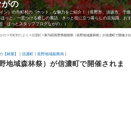
ながの
イン）の市町村の「ホット」な魅力をご紹介！（長野市、須坂市、千曲
「ほっと」一息つける癒しの裏話、きっと役に立つ暮らしの豆知識、お
（旧「ほっとスタッフブログながの」）
がの
>
市町村だより
>
信濃町
>
第76回長野県植樹祭（長野地域森林祭）が信濃町で開催さ
の【林業】
信濃町
長野地域振興局
］
長野地域森林祭）が信濃町で開催されま