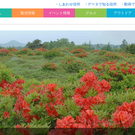
しあわせ信州
データで知る信州
動画で
人
観光情報
イベント情報
グルメ
アウトドア