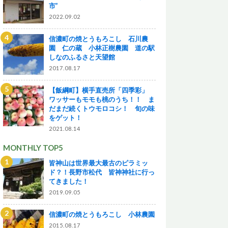
市”
2022.09.02
信濃町の焼とうもろこし 石川農
園 仁の蔵 小林正樹農園 道の駅
しなのふるさと天望館
2017.08.17
【飯綱町】横手直売所「四季彩」
ワッサーもモモも桃のうち！！ ま
だまだ続くトウモロコシ！ 旬の味
をゲット！
2021.08.14
MONTHLY TOP5
皆神山は世界最大最古のピラミッ
ド？！長野市松代 皆神神社に行っ
てきました！
2019.09.05
信濃町の焼とうもろこし 小林農園
2015.08.17