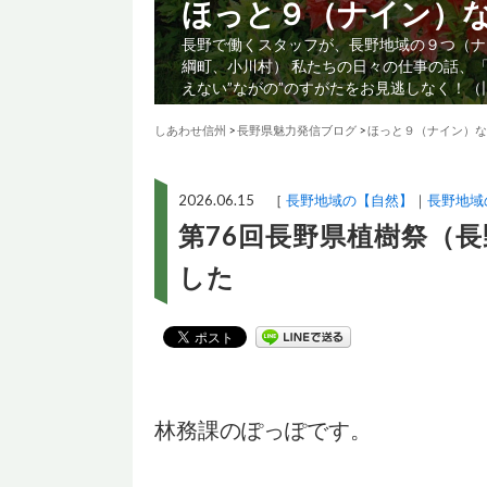
ほっと９（ナイン）
長野で働くスタッフが、長野地域の９つ（ナ
綱町、小川村） 私たちの日々の仕事の話、
えない”ながの”のすがたをお見逃しなく！
しあわせ信州
>
長野県魅力発信ブログ
>
ほっと９（ナイン）な
2026.06.15 ［
長野地域の【自然】
長野地域
第76回長野県植樹祭（
した
林務課のぽっぽです。