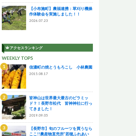
【小布施町】農福連携：草刈り機操
作体験会を実施しました！！
2026.07.23
アクセスランキング
WEEKLY TOP5
信濃町の焼とうもろこし 小林農園
2015.08.17
皆神山は世界最大最古のピラミッ
ド？！長野市松代 皆神神社に行っ
てきました！
2019.09.05
【長野市】旬のフルーツを買うなら
ここ!!農産物直売所”若穂ふれあい