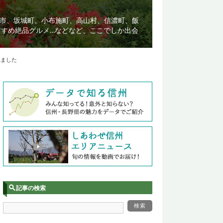
市、坂城町、小布施町、高山村、信濃町、飯
すすめ絶品グルメ…などなど、ここでしか出会
れました
記事の検索