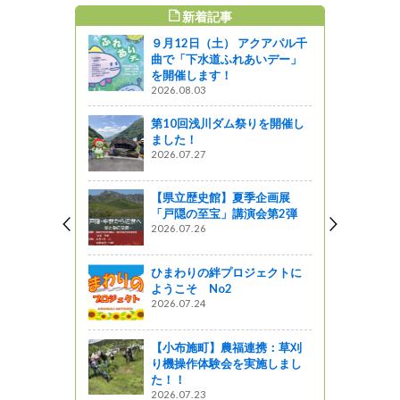
新着記事
すめ記事
９月12日（土） アクアパル千
曲で「下水道ふれあいデー」
を開催します！
2026.08.03
第10回浅川ダム祭りを開催し
ました！
2026.07.27
【県立歴史館】夏季企画展
「戸隠の至宝」講演会第2弾
2026.07.26
ひまわりの絆プロジェクトに
ようこそ No2
2026.07.24
【小布施町】農福連携：草刈
り機操作体験会を実施しまし
た！！
2026.07.23