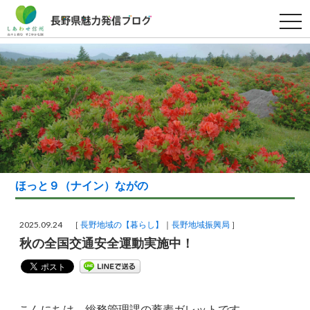
t
o
g
g
l
e
n
a
v
i
g
a
t
i
o
n
ほっと９（ナイン）ながの
2025.09.24 ［
長野地域の【暮らし】
長野地域振興局
］
秋の全国交通安全運動実施中！
こんにちは、総務管理課の蕎麦ガレットです。