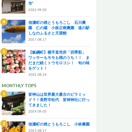
市”
2022.09.02
信濃町の焼とうもろこし 石川農
園 仁の蔵 小林正樹農園 道の駅
しなのふるさと天望館
2017.08.17
【飯綱町】横手直売所「四季彩」
ワッサーもモモも桃のうち！！ ま
だまだ続くトウモロコシ！ 旬の味
をゲット！
2021.08.14
MONTHLY TOP5
皆神山は世界最大最古のピラミッ
ド？！長野市松代 皆神神社に行っ
てきました！
2019.09.05
信濃町の焼とうもろこし 小林農園
2015.08.17