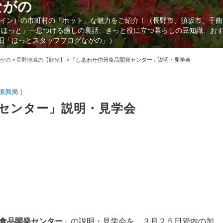
ながの
イン）の市町村の「ホット」な魅力をご紹介！（長野市、須坂市、千曲
「ほっと」一息つける癒しの裏話、きっと役に立つ暮らしの豆知識、お
（旧「ほっとスタッフブログながの」）
がの
>
長野地域の【観光】
>
「しあわせ信州食品開発センター」説明・見学会
振興局
］
センター」説明・見学会
食品開発センター」
の説明・見学会を、３月２５日管内の加