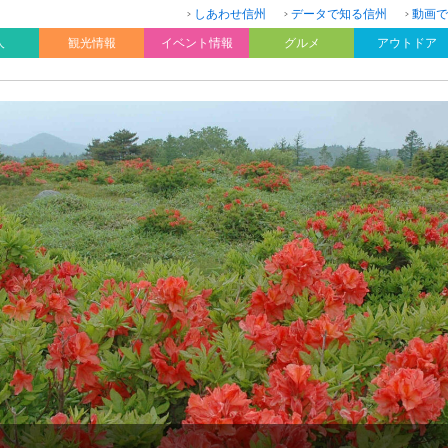
しあわせ信州
データで知る信州
動画で
人
観光情報
イベント情報
グルメ
アウトドア