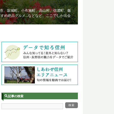
市、坂城町、小布施町、高山村、信濃町、飯
すすめ絶品グルメ…などなど、ここでしか出会
記事の検索