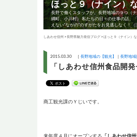
ほっと９（ナイン）
長野で働くスタッフが、長野地域の９つ（ナ
綱町、小川村） 私たちの日々の仕事の話、
えない”ながの”のすがたをお見逃しなく！
しあわせ信州
>
長野県魅力発信ブログ
>
ほっと９（ナイン）な
2015.03.30 ［
長野地域の【観光】
長野地域
「しあわせ信州食品開発
商工観光課のＹじいです。
来年度４月にオープンする
「しあわせ信州