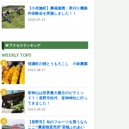
【小布施町】農福連携：草刈り機操
作体験会を実施しました！！
2026.07.23
アクセスランキング
WEEKLY TOP5
信濃町の焼とうもろこし 小林農園
2015.08.17
皆神山は世界最大最古のピラミッ
ド？！長野市松代 皆神神社に行っ
てきました！
2019.09.05
【長野市】旬のフルーツを買うなら
ここ!!農産物直売所”若穂ふれあい