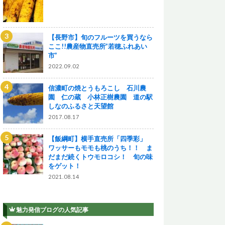
【長野市】旬のフルーツを買うなら
ここ!!農産物直売所”若穂ふれあい
市”
2022.09.02
信濃町の焼とうもろこし 石川農
園 仁の蔵 小林正樹農園 道の駅
しなのふるさと天望館
2017.08.17
【飯綱町】横手直売所「四季彩」
ワッサーもモモも桃のうち！！ ま
だまだ続くトウモロコシ！ 旬の味
をゲット！
2021.08.14
魅力発信ブログの人気記事