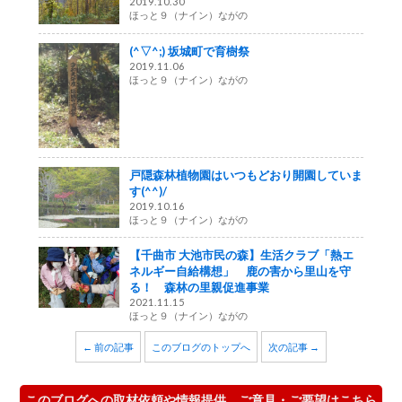
2019.10.30
ほっと９（ナイン）ながの
(^▽^;) 坂城町で育樹祭
2019.11.06
ほっと９（ナイン）ながの
戸隠森林植物園はいつもどおり開園していま
す(^^)/
2019.10.16
ほっと９（ナイン）ながの
【千曲市 大池市民の森】生活クラブ「熱エ
ネルギー自給構想」 鹿の害から里山を守
る！ 森林の里親促進事業
2021.11.15
ほっと９（ナイン）ながの
← 前の記事
このブログのトップへ
次の記事 →
このブログへの取材依頼や情報提供、ご意見・ご要望はこちら