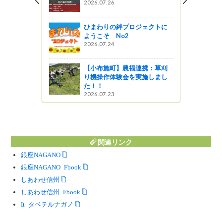
2026.07.26
体験に挑
ひまわりの絆プロジェクトに
ャーツアー
ようこそ No2
2026.07.24
樹祭
【小布施町】農福連携：草刈
り機操作体験会を実施しまし
た！！
2026.07.23
関連リンク
銀座NAGANO
銀座NAGANO Facebook
しあわせ信州
しあわせ信州 Facebook
Instagram タベテルナガノ