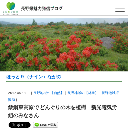
t
o
g
g
l
e
n
a
v
i
g
a
t
i
o
n
ほっと９（ナイン）ながの
2017.06.13 ［
長野地域の【自然】
長野地域の【林業】
長野地域振
興局
］
飯綱東高原で どんぐりの木を植樹 新光電気労
組のみなさん