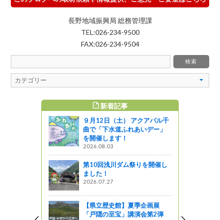
長野地域振興局 総務管理課
TEL:026-234-9500
FAX:026-234-9504
新着記事
すめ記事
９月12日（土） アクアパル千
３）
曲で「下水道ふれあいデー」
を開催します！
2026.08.03
ク』と『信
第10回浅川ダム祭りを開催し
とをつなぐ
ました！
～空港と公
2026.07.27
～
』発見
【県立歴史館】夏季企画展
「戸隠の至宝」講演会第2弾
に挑戦!!オ