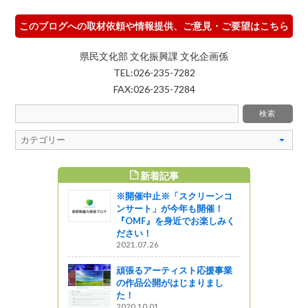
このブログへの取材依頼や情報提供、ご意見・ご要望はこちら
県民文化部 文化振興課 文化企画係
TEL:026-235-7282
FAX:026-235-7284
新着記事
すめ記事
※開催中止※「スクリーンコ
野県のご当
ンサート」が今年も開催！
「長野県ご
『OMF』を身近でお楽しみく
18」で3位
ださい！
2021.07.26
頑張るアーティスト応援事業
の作品公開がはじまりまし
の３兄弟ジ
た！
2020.10.01