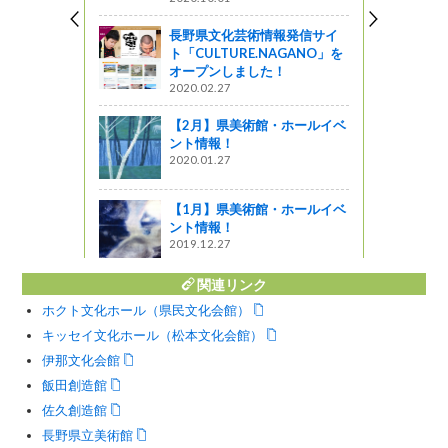
長野県文化芸術情報発信サイ
む☆～おひ
ト「CULTURE.NAGANO」を
。～
オープンしました！
2020.02.27
図書館ブログ
【2月】県美術館・ホールイベ
ポスタ＆パン
ント情報！
ごい ほ
2020.01.27
企画
【1月】県美術館・ホールイベ
ント情報！
2019.12.27
関連リンク
ホクト文化ホール（県民文化会館）
キッセイ文化ホール（松本文化会館）
伊那文化会館
飯田創造館
佐久創造館
長野県立美術館