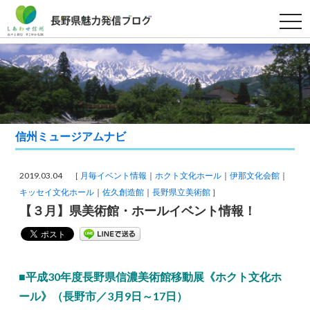
t
o
g
g
l
e
n
a
v
i
g
a
信州ミュージアムナビ
t
i
o
n
2019.03.04 ［
月毎イベント情報
ホクト文化ホール
伊那文化会館
キッセイ文化ホール
佐久創造館
長野県立美術館
］
【３月】県美術館・ホールイベント情報！
■平成30年度長野県信濃美術館移動展《ホクト文化ホ
ール》（長野市／3月9日～17日）