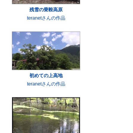
残雪の乗鞍高原
teranetさんの作品
初めての上高地
teranetさんの作品