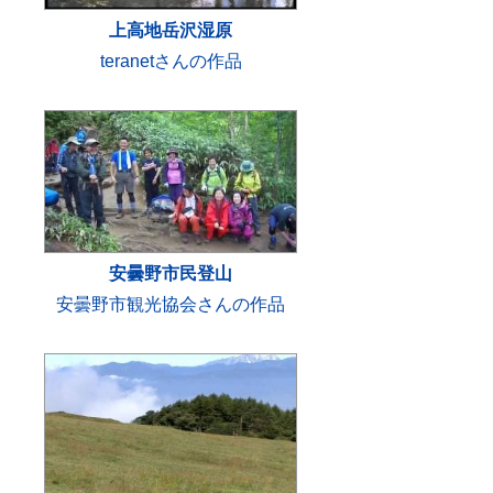
上高地岳沢湿原
teranetさんの作品
安曇野市民登山
安曇野市観光協会さんの作品