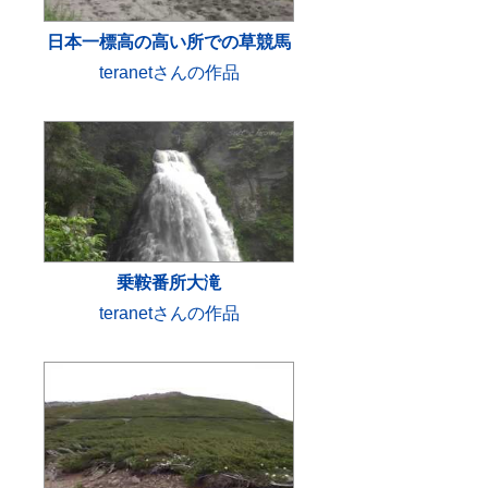
日本一標高の高い所での草競馬
teranetさんの作品
乗鞍番所大滝
teranetさんの作品