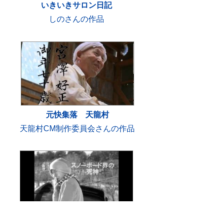
いきいきサロン日記
しのさんの作品
元快集落 天龍村
天龍村CM制作委員会さんの作品