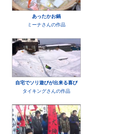
あったかお鍋
ミーナさんの作品
自宅でソリ遊びが出来る喜び
タイキングさんの作品