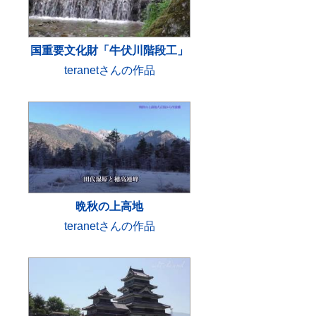
国重要文化財「牛伏川階段工」
teranetさんの作品
晩秋の上高地
teranetさんの作品