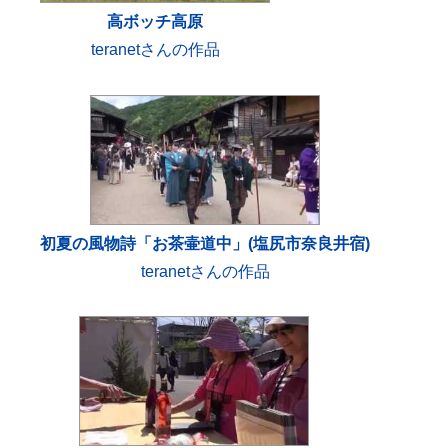
高ボッチ高原
teranetさんの作品
初夏の風物詩「お茶壷道中」(塩尻市奈良井宿)
teranetさんの作品