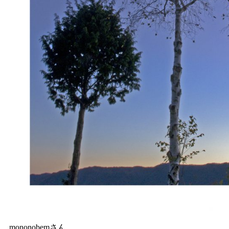
mononobemさん