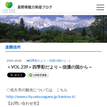
t
o
g
g
l
e
n
a
v
i
g
a
楽園信州
t
i
o
n
2013.10.03 ［
■四季彩だより～信濃の国から～
］
＜VOL.239＞四季彩だより～信濃の国から～
◇佐久市の観光については、こちら
http://www.city.saku.nagano.jp/kankou-k/
【お問い合わせ先】