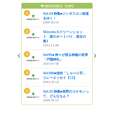
MONTHLY TOP5
魅
ンショッ
Vol.34 特集■ジンギスカン街道
イ、彼女の
をゆく！
2009.03.19
Shinshuスクリーンショッ
る神秘の世界
ト 彼のオートバイ、彼女の
島1
2012.11.08
ンギスカン街道
Vol95■ 神々が宿る神秘の世界
「戸隠神社」
2010.07.08
野のコナモンっ
Vol180■信州「しゃべり手」
リレーエッセイ【11】
2012.05.10
の面影残す宿
Vol.33 特集■長野のコナモンっ
散策
て、どんなもん？
2009.03.12