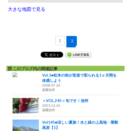
大きな地図で見る
1
2
このブログ内の関連記事
Vol.1■松本の街が音楽で彩られる1ヶ月間を
体感しよう
2008.07.24
楽園信州
＜VOL.245＞旬です！信州
2013.12.26
楽園信州
Vol145■涼しい夏旅！水と緑の上高地・乗鞍
高原【1】