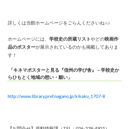
詳しくは当館ホームページをごらんくださいね
ホームページには、
学校史の所蔵リスト
やどの
映画作
品のポスター
が展示されているのかも掲載してありま
す！
「キネマポスターと見る『信州の学び舎』－学校史か
らひもとく地域の想い・願い」
http://www.library.pref.nagano.jp/kikaku_1707-8
【お問合せ】資料情報課（TEL：026-228-4921）