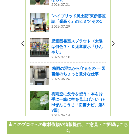
2026.07.31
星レストラン
“ハイブリッド風土記”東伊那区
）定食！！
誌『峯高く』のヒミツ その1
っと通信～
2026.07.29
児童図書室スプラウト〈太陽
に愛される
は何色？〉＆児童展示「ひん
 信州じゃ
やり」
2026.07.10
梅雨の湿気から守るもの ― 図
りんご「シ
書館のちょっと意外な仕事
開始のお知
2026.06.26
梅雨空に父母を想う：本を片
手に一緒に空を見上げたい（F
Mぜんこうじ「図書ナビ」第3
9回）
2026.06.14
このブログへの取材依頼や情報提供、ご意見・ご要望はこち
ら