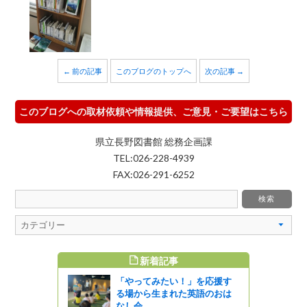
← 前の記事
このブログのトップへ
次の記事 →
このブログへの取材依頼や情報提供、ご意見・ご要望はこちら
県立長野図書館 総務企画課
TEL:026-228-4939
FAX:026-291-6252
新着記事
すめ記事
「やってみたい！」を応援す
キング」そ
る場から生まれた英語のおは
なし会