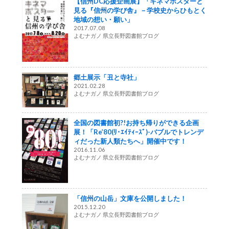
【信州DC応援企画展】「キネマポスターと
見る『信州の学び舎』－学校史からひもとく
地域の想い・願い」
2017.07.08
よむナガノ 県立長野図書館ブログ
郷土展示「丑と寺社」
2021.02.28
よむナガノ 県立長野図書館ブログ
全国の図書館初?!お持ち帰りができる企画
展！「Re’80(ﾘ･ｴｲﾃｨｰｽﾞ)-バブルでトレンデ
ィだった新人類たちへ」開催中です！
2016.11.06
よむナガノ 県立長野図書館ブログ
「信州の山岳」文庫を公開しました！
2015.12.20
よむナガノ 県立長野図書館ブログ