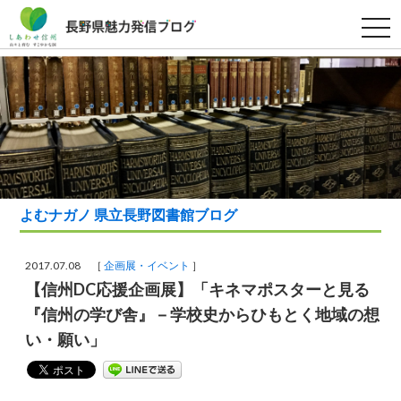
t
o
g
g
l
e
n
a
v
i
g
a
t
i
o
よむナガノ 県立長野図書館ブログ
n
2017.07.08 ［
企画展・イベント
］
【信州DC応援企画展】「キネマポスターと見る
『信州の学び舎』－学校史からひもとく地域の想
い・願い」