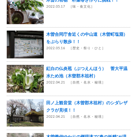
2022.05.17 ［
味・食文化
］
木曽合同庁舎近くの中山道（木曽町塩淵）
をぶらり散歩！！
2022.05.16 ［
歴史・祭り・ひと
］
紅白の仏炎苞（ぶつえんほう） 菅大平温
水ため池（木曽郡木祖村）
2022.04.21 ［
自然・名水・秘境
］
田ノ上観音堂（木曽郡木祖村）のシダレザ
クラが見頃！！
2022.04.21 ［
自然・名水・秘境
］
木曽義仲ゆかりの権現滝で”春の妖精”が見