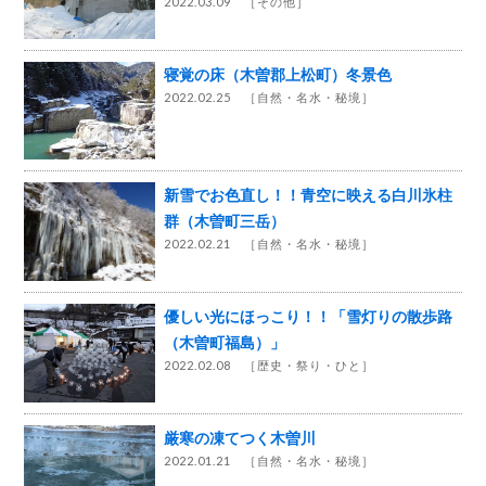
2022.03.09 ［
その他
］
寝覚の床（木曽郡上松町）冬景色
2022.02.25 ［
自然・名水・秘境
］
新雪でお色直し！！青空に映える白川氷柱
群（木曽町三岳）
2022.02.21 ［
自然・名水・秘境
］
優しい光にほっこり！！「雪灯りの散歩路
（木曽町福島）」
2022.02.08 ［
歴史・祭り・ひと
］
厳寒の凍てつく木曽川
2022.01.21 ［
自然・名水・秘境
］