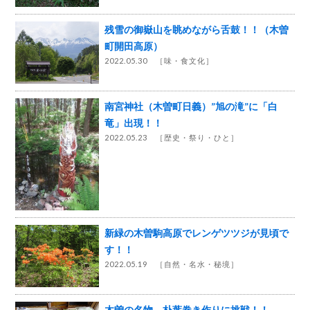
残雪の御嶽山を眺めながら舌鼓！！（木曽
町開田高原）
2022.05.30 ［
味・食文化
］
南宮神社（木曽町日義）”旭の滝”に「白
竜」出現！！
2022.05.23 ［
歴史・祭り・ひと
］
新緑の木曽駒高原でレンゲツツジが見頃で
す！！
2022.05.19 ［
自然・名水・秘境
］
木曽の名物 朴葉巻き作りに挑戦！！