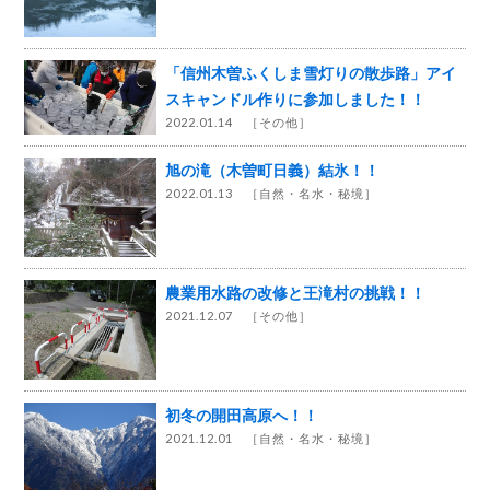
「信州木曽ふくしま雪灯りの散歩路」アイ
スキャンドル作りに参加しました！！
2022.01.14 ［
その他
］
旭の滝（木曽町日義）結氷！！
2022.01.13 ［
自然・名水・秘境
］
農業用水路の改修と王滝村の挑戦！！
2021.12.07 ［
その他
］
初冬の開田高原へ！！
2021.12.01 ［
自然・名水・秘境
］