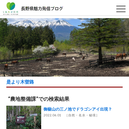
t
o
g
g
l
e
n
a
v
i
g
a
t
i
o
n
是より木曽路
“農地整備課”での検索結果
御嶽山の三ノ池でドラゴンアイ出現？
2022.06.01 ［
自然・名水・秘境
］