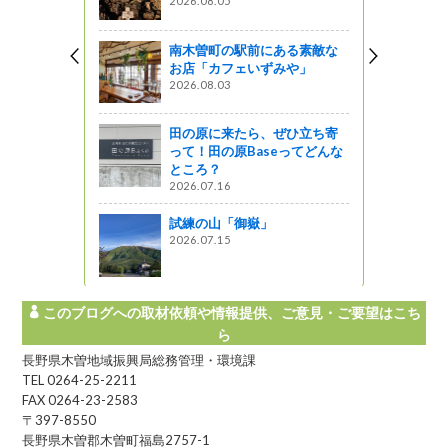
2026.08.05
南木曽町の駅前にある素敵な
原イルミネー
お店「カフェいずみや」
ィバル開催
2026.08.03
田の原に来たら、ぜひ立ち寄
って！田の原Baseってどんな
がおすす
ところ？
高原
2026.07.16
ットワーク
試練の山「御嶽」
2026.07.15
このブログへの取材依頼や情報提供、ご意見・ご要望はこち
ら
長野県木曽地域振興局総務管理・環境課
TEL 0264-25-2211
FAX 0264-23-2583
〒397-8550
長野県木曽郡木曽町福島2757-1