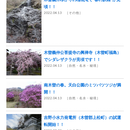
頃！！
2022.04.13 ［
その他
］
木曽義仲公菩提寺の興禅寺（木曽町福島）
でシダレザクラが見頃です！！
2022.04.13 ［
自然・名水・秘境
］
南木曽の春。天白公園のミツバツツジが満
開！！
2022.04.13 ［
自然・名水・秘境
］
吉野小水力発電所（木曽郡上松町）の試運
転開始！！