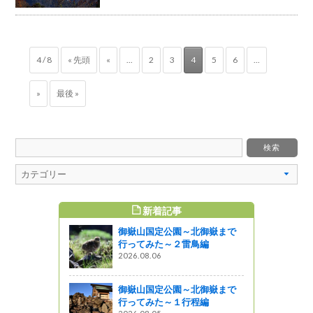
4 / 8
« 先頭
«
...
2
3
4
5
6
...
»
最後 »
新着記事
すめ記事
御嶽山国定公園～北御嶽まで
原
行ってみた～２雷鳥編
2026.08.06
しょ！！
パラダイス！
御嶽山国定公園～北御嶽まで
ねる旅 1
行ってみた～１行程編