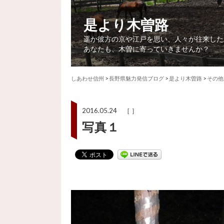
是より木曽路
遥か彼方の京や江戸を思い、人々が往来した
あなたも、木曽に寄っていきませんか？
しあわせ信州
>
長野県魅力発信ブログ
>
是より木曽路
>
その他
2016.05.24 ［ ］
写真１