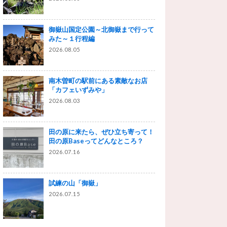
御嶽山国定公園～北御嶽まで行って
みた～１行程編
2026.08.05
南木曽町の駅前にある素敵なお店
「カフェいずみや」
2026.08.03
田の原に来たら、ぜひ立ち寄って！
田の原Baseってどんなところ？
2026.07.16
試練の山「御嶽」
2026.07.15