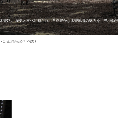
木曽路。 歴史と文化に彩られ、自然豊かな木曽地域の魅力を、当地勤
>
これは何のため？
>
写真１