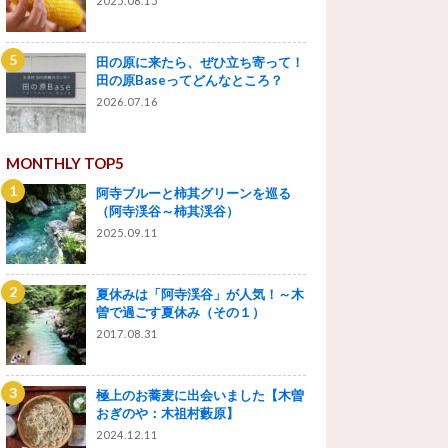
2025.08.15
田の原に来たら、ぜひ立ち寄って！
田の原Baseってどんなところ？
2026.07.16
MONTHLY TOP5
阿寺ブルーと柿其グリーンを巡る
（阿寺渓谷～柿其渓谷）
2025.09.11
夏休みは「阿寺渓谷」が人気！～木
曽で過ごす夏休み（その１）
2017.08.31
極上のお蕎麦に出会いました【木曽
おぎのや：木祖村藪原】
2024.12.11