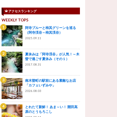
アクセスランキング
WEEKLY TOP5
阿寺ブルーと柿其グリーンを巡る
（阿寺渓谷～柿其渓谷）
2025.09.11
夏休みは「阿寺渓谷」が人気！～木
曽で過ごす夏休み（その１）
2017.08.31
南木曽町の駅前にある素敵なお店
「カフェいずみや」
2026.08.03
とれたて新鮮！ あま～い！ 開田高
原のとうもろこし