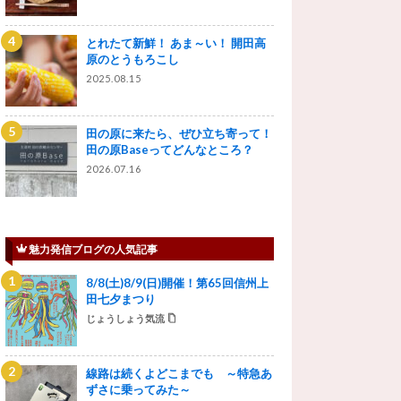
とれたて新鮮！ あま～い！ 開田高
原のとうもろこし
2025.08.15
田の原に来たら、ぜひ立ち寄って！
田の原Baseってどんなところ？
2026.07.16
魅力発信ブログの人気記事
8/8(土)8/9(日)開催！第65回信州上
田七夕まつり
じょうしょう気流
線路は続くよどこまでも ～特急あ
ずさに乗ってみた～