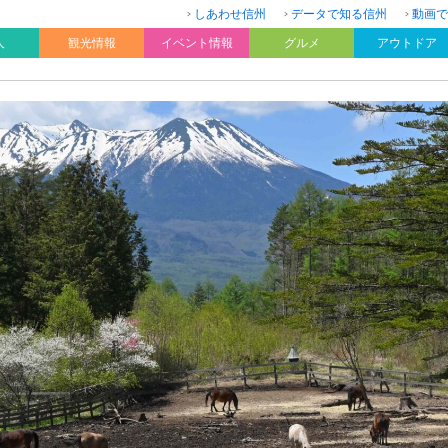
しあわせ信州
データで知る信州
動画で
人
観光情報
イベント情報
グルメ
アウトドア