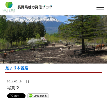
t
o
g
g
l
e
n
a
v
i
g
a
t
i
o
n
是より木曽路
2016.05.18 ［ ］
写真２