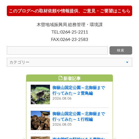
このブログへの取材依頼や情報提供、ご意見・ご要望はこちら
木曽地域振興局 総務管理・環境課
TEL:0264-25-2211
FAX:0264-23-2583
新着記事
すめ記事
御嶽山国定公園～北御嶽まで
行ってみた～２雷鳥編
2026.08.06
御嶽山国定公園～北御嶽まで
行ってみた～１行程編
2026.08.05