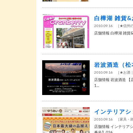
白樺湖 雑貨
2010.09.16
［
★信州
店舗情報 白樺湖 雑貨&
岩波酒造（松
2010.09.16
［
★お酒
店舗情報 岩波酒造 【店
1...
インテリアシ
2010.09.16
［
家具・
店舗情報 インテリアシ
番号】026...