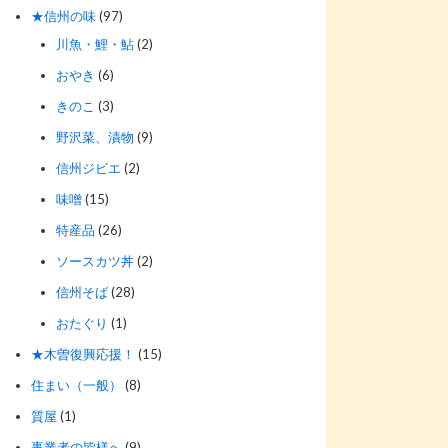
★信州の味
(97)
川魚・鯉・鮎
(2)
おやき
(6)
きのこ
(3)
野沢菜、漬物
(9)
信州ジビエ
(2)
味噌
(15)
特産品
(26)
ソースカツ丼
(2)
信州そば
(28)
おたぐり
(1)
★木曽復興応援！
(15)
住まい（一般）
(8)
質屋
(1)
事業者の皆様へ
(9)