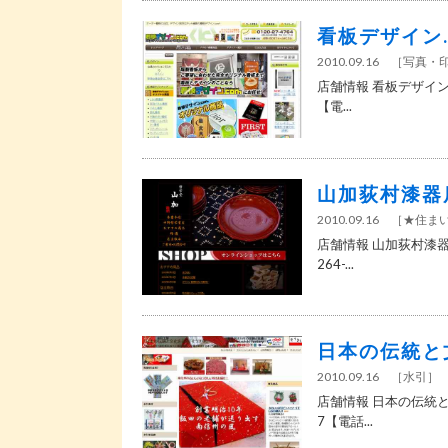
看板デザイン.
2010.09.16
［
写真・
店舗情報 看板デザイン.
【電...
山加荻村漆器
2010.09.16
［
★住ま
店舗情報 山加荻村漆器
264-...
日本の伝統と
2010.09.16
［
水引
］
店舗情報 日本の伝統と
7【電話...