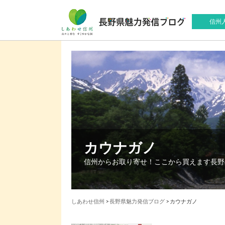
信州
カウナガノ
信州からお取り寄せ！ここから買えます長野
しあわせ信州
>
長野県魅力発信ブログ
> カウナガノ