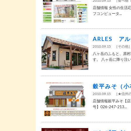
2010.09.15
［
食べ物
店舗情報 女性の生活応
フコンピュータ...
ARLES ア
2010.09.15
［
その他
八ヶ岳のふもと、原村
す。 八ヶ岳に降り注いだ
穀平みそ（小
2010.09.15
［
★信州
店舗情報穀平みそ【店舗
号】026-247-213...