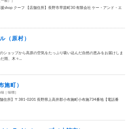
（一般）
］
援shop クーフ 【店舗住所】長野市早苗町30 有限会社 ケー・アンド・エ
ルル（原村）
］
のショップから高原の空気をたっぷり吸い込んだ自然の恵みをお届けしま
雨、木々...
布施町）
の味
味噌
］
住所】〒381-0201 長野県上高井郡小布施町小布施734番地【電話番