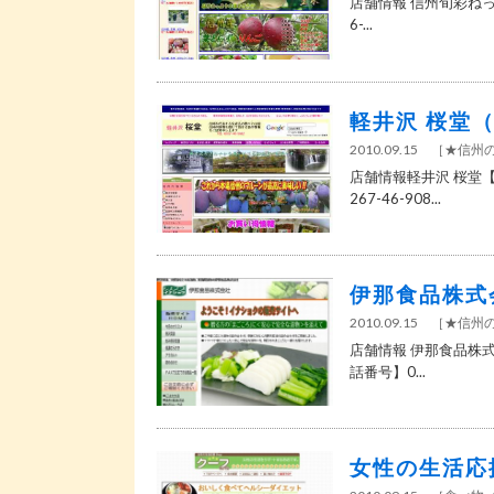
店舗情報 信州旬彩ねっと
6-...
軽井沢 桜堂
2010.09.15
［
★信州
店舗情報軽井沢 桜堂【
267-46-908...
伊那食品株式
2010.09.15
［
★信州
店舗情報 伊那食品株式
話番号】0...
女性の生活応援