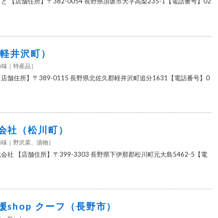
 【店舗住所】〒382-0054 長野県須坂市大字高梨235-1【電話番号】02
（軽井沢町）
の味
特産品
］
店舗住所】〒389-0115 長野県北佐久郡軽井沢町追分1631【電話番号】0
会社（松川町）
の味
野沢菜、漬物
］
会社 【店舗住所】〒399-3303 長野県下伊那郡松川町元大島5462-5【電
shop クーフ（長野市）