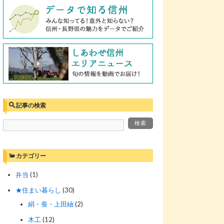
記事の検索
カテゴリー
弁当
(1)
★住まい暮らし
(30)
絹・蚕・上田紬
(2)
木工
(12)