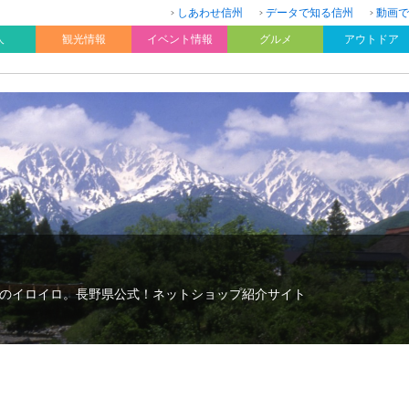
しあわせ信州
データで知る信州
動画で
人
観光情報
イベント情報
グルメ
アウトドア
のイロイロ。長野県公式！ネットショップ紹介サイト