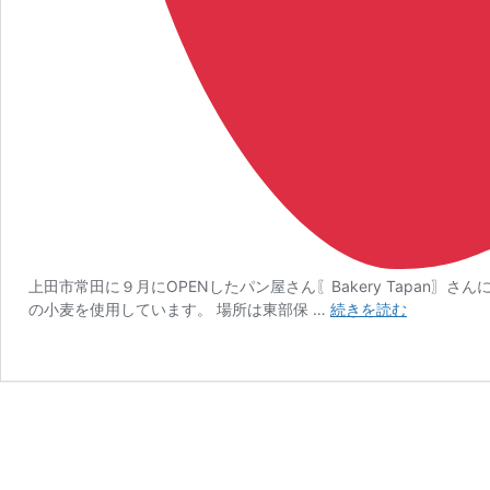
上田市常田に９月にOPENしたパン屋さん〖Bakery Tapan
９
の小麦を使用しています。 場所は東部保 …
続きを読む
月
OPEN！
上
田
市
常
田